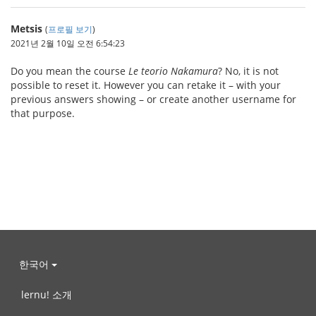
Metsis
(
프로필 보기
)
2021년 2월 10일 오전 6:54:23
Do you mean the course
Le teorio Nakamura
? No, it is not
possible to reset it. However you can retake it – with your
previous answers showing – or create another username for
that purpose.
한국어
lernu! 소개