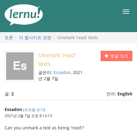
본
문
메
으
뉴
로
토론
이 웹사이트 관련
UInmark 'read' texts
UInmark 'read'
댓글 쓰기
texts
글쓴이:
Essadon
, 2021
년 2월 7일
글:
2
언어:
English
Essadon
(
프로필 보기
)
2021년 2월 7일 오전 8:13:13
Can you unmark a text as being 'read'?