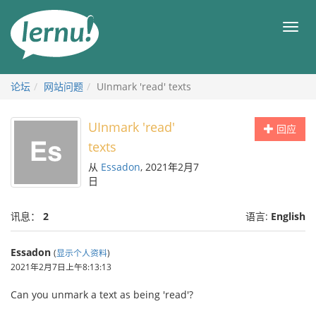
去
目
目
錄
录
頁
论坛
网站问题
UInmark 'read' texts
UInmark 'read'
回应
texts
从
Essadon
, 2021年2月7
日
讯息：
2
语言:
English
Essadon
(
显示个人资料
)
2021年2月7日上午8:13:13
Can you unmark a text as being 'read'?