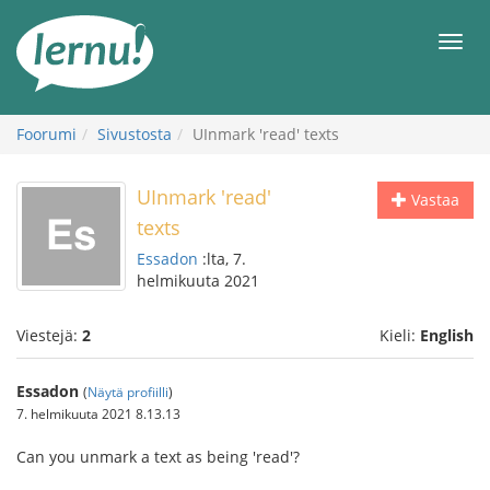
Tästä
sisältöön
Men
Foorumi
Sivustosta
UInmark 'read' texts
UInmark 'read'
Vastaa
texts
Essadon
:lta, 7.
helmikuuta 2021
Viestejä:
2
Kieli:
English
Essadon
(
Näytä profiilli
)
7. helmikuuta 2021 8.13.13
Can you unmark a text as being 'read'?