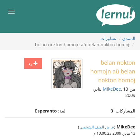
لى
لمحتويات
قائمة
طعام
المنتدى
تشاورات
belan nokton homojn aŭ belan nokton homoj
belan nokton
رد
homojn aŭ belan
nokton homoj
من
MikeDee
, 13 يناير،
2009
المشاركات:
3
لغة:
Esperanto
MikeDee
(
عرض الملف الشخصي
)
13 يناير، 2009 10:00:23 م