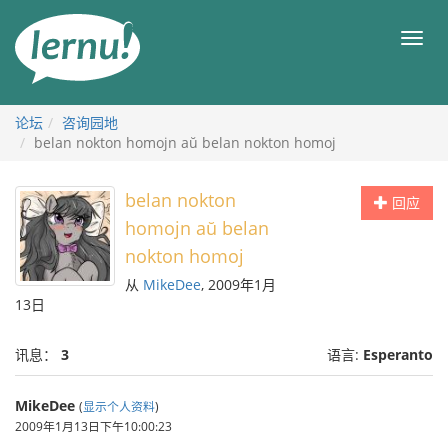
去
目
目
錄
录
頁
论坛
咨询园地
belan nokton homojn aŭ belan nokton homoj
belan nokton
回应
homojn aŭ belan
nokton homoj
从
MikeDee
, 2009年1月
13日
讯息：
3
语言:
Esperanto
MikeDee
(
显示个人资料
)
2009年1月13日下午10:00:23