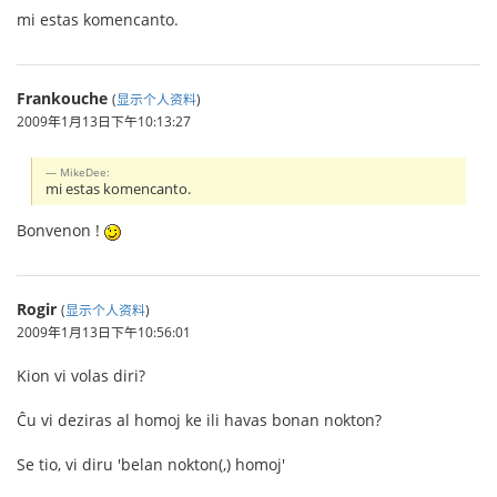
mi estas komencanto.
Frankouche
(
显示个人资料
)
2009年1月13日下午10:13:27
MikeDee:
mi estas komencanto.
Bonvenon !
Rogir
(
显示个人资料
)
2009年1月13日下午10:56:01
Kion vi volas diri?
Ĉu vi deziras al homoj ke ili havas bonan nokton?
Se tio, vi diru 'belan nokton(,) homoj'