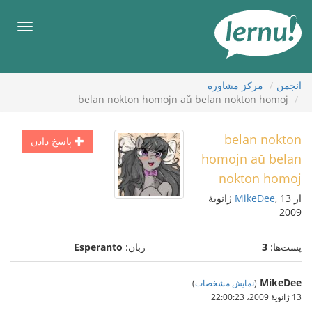
رود
ه
فهرس
حتوا
انجمن
مركز مشاوره
belan nokton homojn aŭ belan nokton homoj
belan nokton
پاسخ دادن
homojn aŭ belan
nokton homoj
از
MikeDee
, 13 ژانویهٔ
2009
پست‌ها:
3
زبان:
Esperanto
MikeDee
(
نمایش مشخصات
)
13 ژانویهٔ 2009،‏ 22:00:23