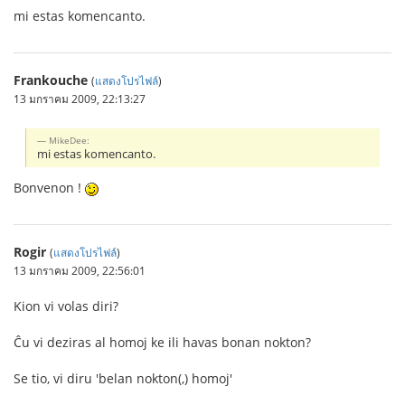
mi estas komencanto.
Frankouche
(
แสดงโปรไฟล์
)
13 มกราคม 2009, 22:13:27
MikeDee:
mi estas komencanto.
Bonvenon !
Rogir
(
แสดงโปรไฟล์
)
13 มกราคม 2009, 22:56:01
Kion vi volas diri?
Ĉu vi deziras al homoj ke ili havas bonan nokton?
Se tio, vi diru 'belan nokton(,) homoj'