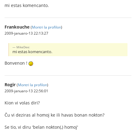
mi estas komencanto.
Frankouche
(
Montri la profilon
)
2009-januaro-13 22:13:27
MikeDee:
mi estas komencanto.
Bonvenon !
Rogir
(
Montri la profilon
)
2009-januaro-13 22:56:01
Kion vi volas diri?
Ĉu vi deziras al homoj ke ili havas bonan nokton?
Se tio, vi diru 'belan nokton(,) homoj'