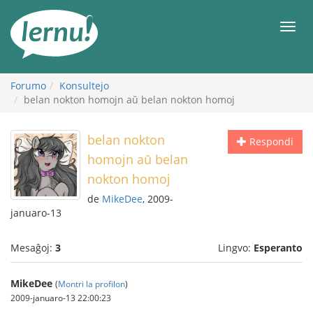
Al
la
Men
enhavo
Forumo
Konsultejo
belan nokton homojn aŭ belan nokton homoj
belan nokton
Respondi
homojn aŭ belan
nokton homoj
de
MikeDee
, 2009-
januaro-13
Mesaĝoj:
3
Lingvo:
Esperanto
MikeDee
(
Montri la profilon
)
2009-januaro-13 22:00:23