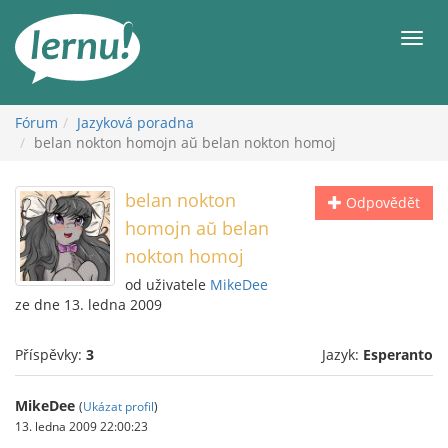
Přejít
k
Men
obsahu
Fórum
Jazyková poradna
belan nokton homojn aŭ belan nokton homoj
belan nokton
Odpovědět
homojn aŭ belan
nokton homoj
od uživatele
MikeDee
ze dne 13. ledna 2009
Příspěvky:
3
Jazyk:
Esperanto
MikeDee
(
Ukázat profil
)
13. ledna 2009 22:00:23