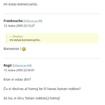
mi estas komencanto.
Frankouche
(
Ukázat profil
)
13. ledna 2009 22:13:27
MikeDee:
mi estas komencanto.
Bonvenon !
Rogir
(
Ukázat profil
)
13. ledna 2009 22:56:01
Kion vi volas diri?
Ĉu vi deziras al homoj ke ili havas bonan nokton?
Se tio, vi diru 'belan nokton(,) homoj'