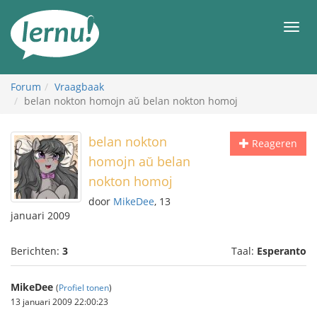
Naar
de
Men
inhoud
Forum
Vraagbaak
belan nokton homojn aŭ belan nokton homoj
belan nokton
Reageren
homojn aŭ belan
nokton homoj
door
MikeDee
, 13
januari 2009
Berichten:
3
Taal:
Esperanto
MikeDee
(
Profiel tonen
)
13 januari 2009 22:00:23