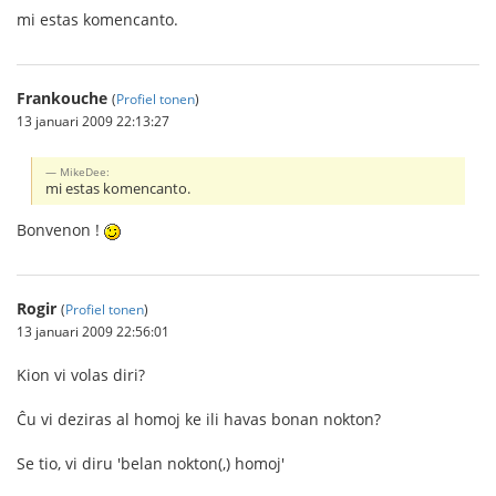
mi estas komencanto.
Frankouche
(
Profiel tonen
)
13 januari 2009 22:13:27
MikeDee:
mi estas komencanto.
Bonvenon !
Rogir
(
Profiel tonen
)
13 januari 2009 22:56:01
Kion vi volas diri?
Ĉu vi deziras al homoj ke ili havas bonan nokton?
Se tio, vi diru 'belan nokton(,) homoj'