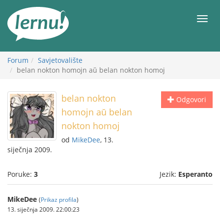
Sadržaj
Meni
Forum
Savjetovalište
belan nokton homojn aŭ belan nokton homoj
belan nokton
Odgovori
homojn aŭ belan
nokton homoj
od
MikeDee
, 13.
siječnja 2009.
Poruke:
3
Jezik:
Esperanto
MikeDee
(
Prikaz profila
)
13. siječnja 2009. 22:00:23