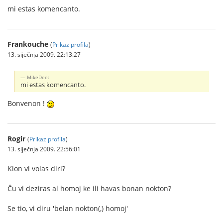
mi estas komencanto.
Frankouche
(
Prikaz profila
)
13. siječnja 2009. 22:13:27
MikeDee:
mi estas komencanto.
Bonvenon !
Rogir
(
Prikaz profila
)
13. siječnja 2009. 22:56:01
Kion vi volas diri?
Ĉu vi deziras al homoj ke ili havas bonan nokton?
Se tio, vi diru 'belan nokton(,) homoj'