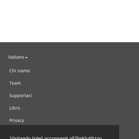
Italiano
Chi siamo
Team
Supportaci
Libro
Privacy
Condizioni d’uso
Visitando {site} acconsenti all'{link}utilizzo