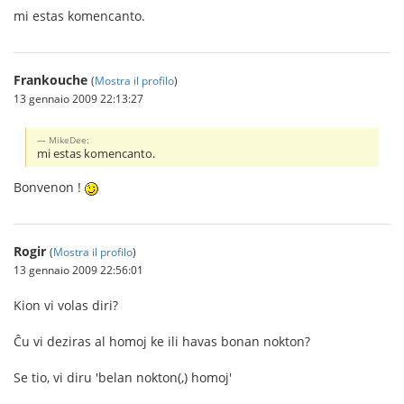
mi estas komencanto.
Frankouche
(
Mostra il profilo
)
13 gennaio 2009 22:13:27
MikeDee:
mi estas komencanto.
Bonvenon !
Rogir
(
Mostra il profilo
)
13 gennaio 2009 22:56:01
Kion vi volas diri?
Ĉu vi deziras al homoj ke ili havas bonan nokton?
Se tio, vi diru 'belan nokton(,) homoj'