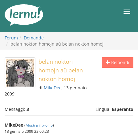
Vai
all’indice
Men
Forum
Domande
belan nokton homojn aŭ belan nokton homoj
belan nokton
Rispondi
homojn aŭ belan
nokton homoj
di
MikeDee
, 13 gennaio
2009
Messaggi:
3
Lingua:
Esperanto
MikeDee
(
Mostra il profilo
)
13 gennaio 2009 22:00:23