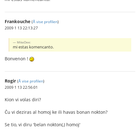
Frankouche
(
Å vise profilen
)
2009 1 13 22:13:27
MikeDee:
mi estas komencanto.
Bonvenon !
Rogir
(
Å vise profilen
)
2009 1 13 22:56:01
Kion vi volas diri?
Ĉu vi deziras al homoj ke ili havas bonan nokton?
Se tio, vi diru 'belan nokton(,) homoj'