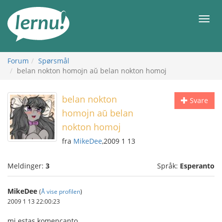
Til
innholdet
Meny
Forum
Spørsmål
belan nokton homojn aŭ belan nokton homoj
belan nokton
Svare
homojn aŭ belan
nokton homoj
fra
MikeDee
,2009 1 13
Meldinger:
3
Språk:
Esperanto
MikeDee
(
Å vise profilen
)
2009 1 13 22:00:23
mi estas komencanto.