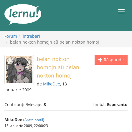
Mergi
la
Meni
conținut
Forum
Întrebari
belan nokton homojn aŭ belan nokton homoj
belan nokton
Răspunde
homojn aŭ belan
nokton homoj
de
MikeDee
, 13
ianuarie 2009
Contribuții/Mesaje:
3
Limbă:
Esperanto
MikeDee
(
Arată profil
)
13 ianuarie 2009, 22:00:23