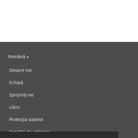
Română
Despre noi
Echipă
Sprijiniți-ne
Libro
Protecția datelor
Condiții de utilizare