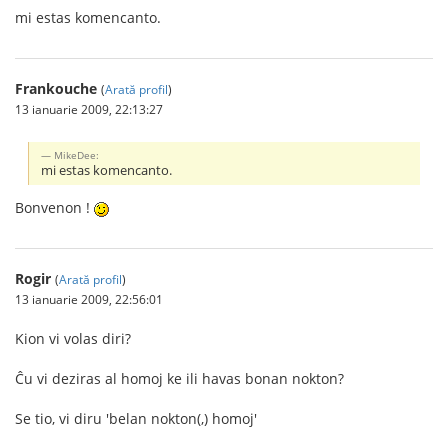
mi estas komencanto.
Frankouche
(
Arată profil
)
13 ianuarie 2009, 22:13:27
MikeDee:
mi estas komencanto.
Bonvenon !
Rogir
(
Arată profil
)
13 ianuarie 2009, 22:56:01
Kion vi volas diri?
Ĉu vi deziras al homoj ke ili havas bonan nokton?
Se tio, vi diru 'belan nokton(,) homoj'