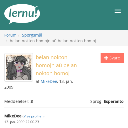
Til
indholdet
Men
Forum
Spørgsmål
belan nokton homojn aŭ belan nokton homoj
belan nokton
Svare
homojn aŭ belan
nokton homoj
af
MikeDee
, 13. jan.
2009
Meddelelser:
3
Sprog:
Esperanto
MikeDee
(
Vise profilen
)
13. jan. 2009 22.00.23