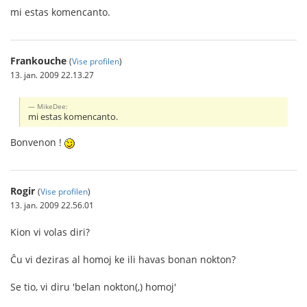
mi estas komencanto.
Frankouche
(
Vise profilen
)
13. jan. 2009 22.13.27
MikeDee:
mi estas komencanto.
Bonvenon !
Rogir
(
Vise profilen
)
13. jan. 2009 22.56.01
Kion vi volas diri?
Ĉu vi deziras al homoj ke ili havas bonan nokton?
Se tio, vi diru 'belan nokton(,) homoj'