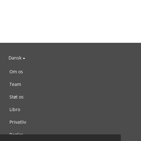
Dansk
Om os
Team
Støt os
Libro
Privatliv
Regler