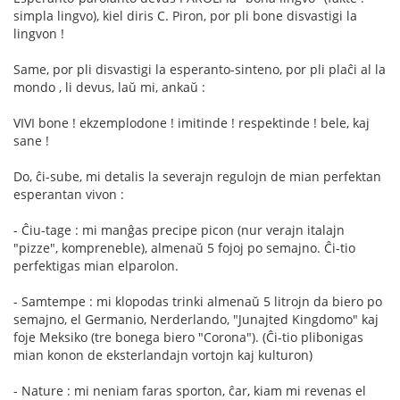
simpla lingvo), kiel diris C. Piron, por pli bone disvastigi la
lingvon !
Same, por pli disvastigi la esperanto-sinteno, por pli plaĉi al la
mondo , li devus, laŭ mi, ankaŭ :
VIVI bone ! ekzemplodone ! imitinde ! respektinde ! bele, kaj
sane !
Do, ĉi-sube, mi detalis la severajn regulojn de mian perfektan
esperantan vivon :
- Ĉiu-tage : mi manĝas precipe picon (nur verajn italajn
"pizze", kompreneble), almenaŭ 5 fojoj po semajno. Ĉi-tio
perfektigas mian elparolon.
- Samtempe : mi klopodas trinki almenaŭ 5 litrojn da biero po
semajno, el Germanio, Nerderlando, "Junajted Kingdomo" kaj
foje Meksiko (tre bonega biero "Corona"). (Ĉi-tio plibonigas
mian konon de eksterlandajn vortojn kaj kulturon)
- Nature : mi neniam faras sporton, ĉar, kiam mi revenas el