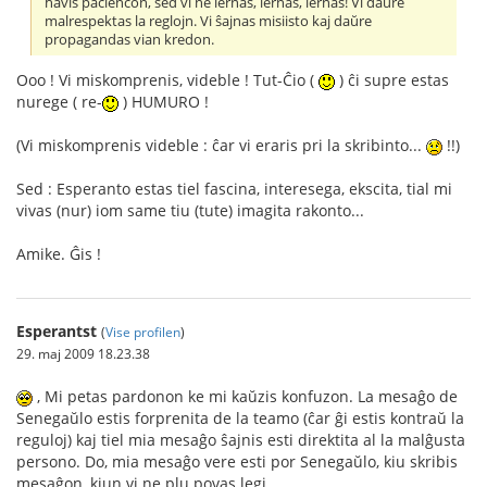
havis paciencon, sed vi ne lernas, lernas, lernas! Vi daŭre
malrespektas la reglojn. Vi ŝajnas misiisto kaj daŭre
propagandas vian kredon.
Ooo ! Vi miskomprenis, videble ! Tut-Ĉio (
) ĉi supre estas
nurege ( re-
) HUMURO !
(Vi miskomprenis videble : ĉar vi eraris pri la skribinto...
!!)
Sed : Esperanto estas tiel fascina, interesega, ekscita, tial mi
vivas (nur) iom same tiu (tute) imagita rakonto...
Amike. Ĝis !
Esperantst
(
Vise profilen
)
29. maj 2009 18.23.38
, Mi petas pardonon ke mi kaŭzis konfuzon. La mesaĝo de
Senegaŭlo estis forprenita de la teamo (ĉar ĝi estis kontraŭ la
reguloj) kaj tiel mia mesaĝo ŝajnis esti direktita al la malĝusta
persono. Do, mia mesaĝo vere esti por Senegaŭlo, kiu skribis
mesaĝon, kiun vi ne plu povas legi.