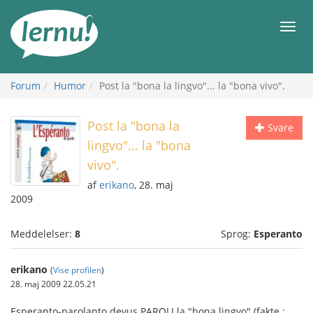
Til
indholdet
Men
Forum
Humor
Post la "bona la lingvo"... la "bona vivo".
Post la "bona la
Svare
lingvo"... la "bona
vivo".
af
erikano
, 28. maj
2009
Meddelelser:
8
Sprog:
Esperanto
erikano
(
Vise profilen
)
28. maj 2009 22.05.21
Esperanto-parolanto devus PAROLI la "bona lingvo" (fakte :