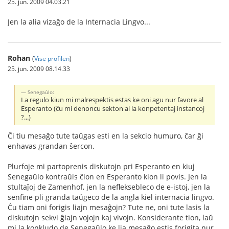
25. jun. 2009 04.03.21
Jen la alia vizaĝo de la Internacia Lingvo...
Rohan
(
Vise profilen
)
25. jun. 2009 08.14.33
Senegaùlo:
La regulo kiun mi malrespektis estas ke oni agu nur favore al
Esperanto (ĉu mi denoncu sekton al la konpetentaj instancoj
?...)
Ĉi tiu mesaĝo tute taŭgas esti en la sekcio humuro, ĉar ĝi
enhavas grandan ŝercon.
Plurfoje mi partoprenis diskutojn pri Esperanto en kiuj
Senegaŭlo kontraŭis ĉion en Esperanto kion li povis. Jen la
stultaĵoj de Zamenhof, jen la nefleksebleco de e-istoj, jen la
senfine pli granda taŭgeco de la angla kiel internacia lingvo.
Ĉu tiam oni forigis liajn mesaĝojn? Tute ne, oni tute lasis la
diskutojn sekvi ĝiajn vojojn kaj vivojn. Konsiderante tion, laŭ
mi la konkludo de Senegaŭlo ke lia mesaĝo estis forigita nur