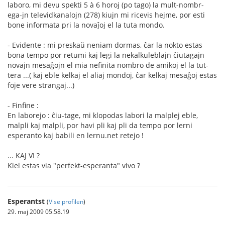
laboro, mi devu spekti 5 à 6 horoj (po tago) la mult-nombr-
ega-jn televidkanalojn (278) kiujn mi ricevis hejme, por esti
bone informata pri la novaĵoj el la tuta mondo.
- Evidente : mi preskaŭ neniam dormas, ĉar la nokto estas
bona tempo por retumi kaj legi la nekalkuleblajn ĉiutagajn
novajn mesaĝojn el mia nefinita nombro de amikoj el la tut-
tera ...( kaj eble kelkaj el aliaj mondoj, ĉar kelkaj mesaĝoj estas
foje vere strangaj...)
- Finfine :
En laborejo : ĉiu-tage, mi klopodas labori la malplej eble,
malpli kaj malpli, por havi pli kaj pli da tempo por lerni
esperanto kaj babili en lernu.net retejo !
... KAJ VI ?
Kiel estas via "perfekt-esperanta" vivo ?
Esperantst
(
Vise profilen
)
29. maj 2009 05.58.19