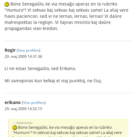
Bone Senegaŭlo, ke via mesaĝo aperas en la rubriko
"Humuro"! Vi sekvas kaj sekvas kaj sekvas same! La aliaj vere
havis paciencon, sed vi ne lernas, lernas, lernas! Vi daŭre
malrespektas la reglojn. Vi ŝajnas misiisto kaj daŭre
propagandas vian kredon.
Rogir
(
Vise profilen
)
29. maj 2009 14.31.36
Li ne estas Senegaŭlo, sed Erikano.
Mi samopinas kun kelkaj el viaj punktoj, ne ĉiuj.
erikano
(
Vise profilen
)
29. maj 2009 14.52.15
Esperantst:
Bone Senegaŭlo, ke via mesaĝo aperas en la rubriko
"Humuro"! Vi sekvas kaj sekvas kaj sekvas same! La aliaj vere