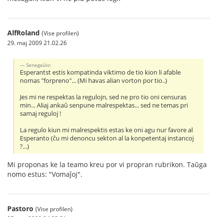
AlfRoland
(Vise profilen)
29. maj 2009 21.02.26
Senegaùlo:
Esperantst estis kompatinda viktimo de tio kion li afable
nomas "forpreno"... (Mi havas alian vorton por tio..)
Jes mi ne respektas la regulojn, sed ne pro tio oni censuras
min... Aliaj ankaŭ senpune malrespektas... sed ne temas pri
samaj reguloj !
La regulo kiun mi malrespektis estas ke oni agu nur favore al
Esperanto (ĉu mi denoncu sekton al la konpetentaj instancoj
?...)
Mi proponas ke la teamo kreu por vi propran rubrikon. Taŭga
nomo estus: "Vomaĵoj".
Pastoro
(Vise profilen)