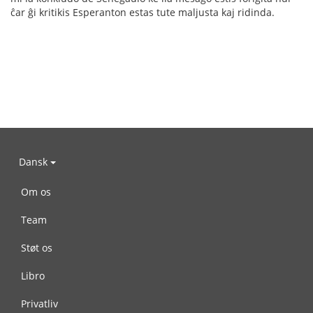
ĉar ĝi kritikis Esperanton estas tute maljusta kaj ridinda.
Dansk
Om os
Team
Støt os
Libro
Privatliv