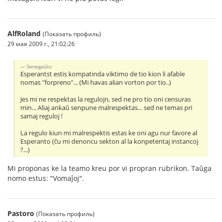
AlfRoland
(Показать профиль)
29 мая 2009 г., 21:02:26
Senegaùlo:
Esperantst estis kompatinda viktimo de tio kion li afable
nomas "forpreno"... (Mi havas alian vorton por tio..)
Jes mi ne respektas la regulojn, sed ne pro tio oni censuras
min... Aliaj ankaŭ senpune malrespektas... sed ne temas pri
samaj reguloj !
La regulo kiun mi malrespektis estas ke oni agu nur favore al
Esperanto (ĉu mi denoncu sekton al la konpetentaj instancoj
?...)
Mi proponas ke la teamo kreu por vi propran rubrikon. Taŭga
nomo estus: "Vomaĵoj".
Pastoro
(Показать профиль)