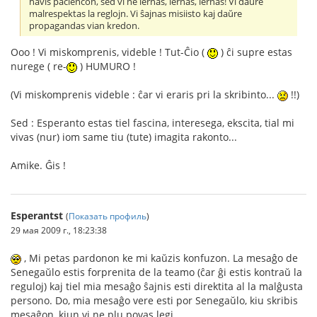
havis paciencon, sed vi ne lernas, lernas, lernas! Vi daŭre
malrespektas la reglojn. Vi ŝajnas misiisto kaj daŭre
propagandas vian kredon.
Ooo ! Vi miskomprenis, videble ! Tut-Ĉio (
) ĉi supre estas
nurege ( re-
) HUMURO !
(Vi miskomprenis videble : ĉar vi eraris pri la skribinto...
!!)
Sed : Esperanto estas tiel fascina, interesega, ekscita, tial mi
vivas (nur) iom same tiu (tute) imagita rakonto...
Amike. Ĝis !
Esperantst
(
Показать профиль
)
29 мая 2009 г., 18:23:38
, Mi petas pardonon ke mi kaŭzis konfuzon. La mesaĝo de
Senegaŭlo estis forprenita de la teamo (ĉar ĝi estis kontraŭ la
reguloj) kaj tiel mia mesaĝo ŝajnis esti direktita al la malĝusta
persono. Do, mia mesaĝo vere esti por Senegaŭlo, kiu skribis
mesaĝon, kiun vi ne plu povas legi.