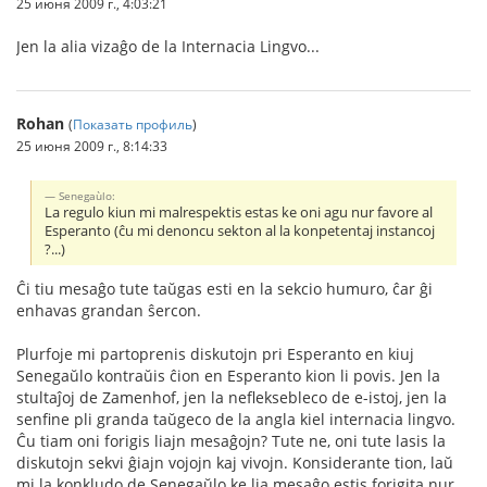
25 июня 2009 г., 4:03:21
Jen la alia vizaĝo de la Internacia Lingvo...
Rohan
(
Показать профиль
)
25 июня 2009 г., 8:14:33
Senegaùlo:
La regulo kiun mi malrespektis estas ke oni agu nur favore al
Esperanto (ĉu mi denoncu sekton al la konpetentaj instancoj
?...)
Ĉi tiu mesaĝo tute taŭgas esti en la sekcio humuro, ĉar ĝi
enhavas grandan ŝercon.
Plurfoje mi partoprenis diskutojn pri Esperanto en kiuj
Senegaŭlo kontraŭis ĉion en Esperanto kion li povis. Jen la
stultaĵoj de Zamenhof, jen la nefleksebleco de e-istoj, jen la
senfine pli granda taŭgeco de la angla kiel internacia lingvo.
Ĉu tiam oni forigis liajn mesaĝojn? Tute ne, oni tute lasis la
diskutojn sekvi ĝiajn vojojn kaj vivojn. Konsiderante tion, laŭ
mi la konkludo de Senegaŭlo ke lia mesaĝo estis forigita nur