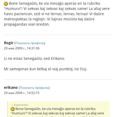
Bone Senegaŭlo, ke via mesaĝo aperas en la rubriko
"Humuro"! Vi sekvas kaj sekvas kaj sekvas same! La aliaj vere
havis paciencon, sed vi ne lernas, lernas, lernas! Vi daŭre
malrespektas la reglojn. Vi ŝajnas misiisto kaj daŭre
propagandas vian kredon.
Rogir
(
Показать профиль
)
29 мая 2009 г., 14:31:36
Li ne estas Senegaŭlo, sed Erikano.
Mi samopinas kun kelkaj el viaj punktoj, ne ĉiuj.
erikano
(
Показать профиль
)
29 мая 2009 г., 14:52:15
Esperantst:
Bone Senegaŭlo, ke via mesaĝo aperas en la rubriko
"Humuro"! Vi sekvas kaj sekvas kaj sekvas same! La aliaj vere