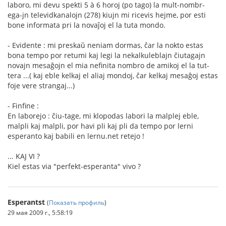
laboro, mi devu spekti 5 à 6 horoj (po tago) la mult-nombr-
ega-jn televidkanalojn (278) kiujn mi ricevis hejme, por esti
bone informata pri la novaĵoj el la tuta mondo.
- Evidente : mi preskaŭ neniam dormas, ĉar la nokto estas
bona tempo por retumi kaj legi la nekalkuleblajn ĉiutagajn
novajn mesaĝojn el mia nefinita nombro de amikoj el la tut-
tera ...( kaj eble kelkaj el aliaj mondoj, ĉar kelkaj mesaĝoj estas
foje vere strangaj...)
- Finfine :
En laborejo : ĉiu-tage, mi klopodas labori la malplej eble,
malpli kaj malpli, por havi pli kaj pli da tempo por lerni
esperanto kaj babili en lernu.net retejo !
... KAJ VI ?
Kiel estas via "perfekt-esperanta" vivo ?
Esperantst
(
Показать профиль
)
29 мая 2009 г., 5:58:19