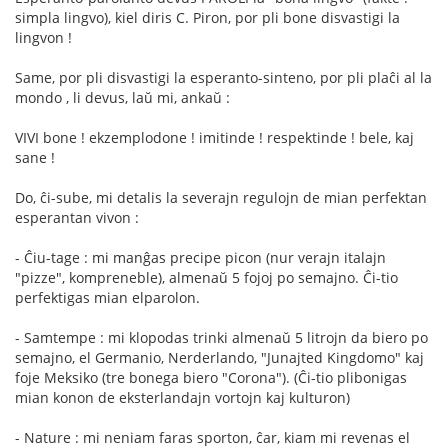
simpla lingvo), kiel diris C. Piron, por pli bone disvastigi la
lingvon !
Same, por pli disvastigi la esperanto-sinteno, por pli plaĉi al la
mondo , li devus, laŭ mi, ankaŭ :
VIVI bone ! ekzemplodone ! imitinde ! respektinde ! bele, kaj
sane !
Do, ĉi-sube, mi detalis la severajn regulojn de mian perfektan
esperantan vivon :
- Ĉiu-tage : mi manĝas precipe picon (nur verajn italajn
"pizze", kompreneble), almenaŭ 5 fojoj po semajno. Ĉi-tio
perfektigas mian elparolon.
- Samtempe : mi klopodas trinki almenaŭ 5 litrojn da biero po
semajno, el Germanio, Nerderlando, "Junajted Kingdomo" kaj
foje Meksiko (tre bonega biero "Corona"). (Ĉi-tio plibonigas
mian konon de eksterlandajn vortojn kaj kulturon)
- Nature : mi neniam faras sporton, ĉar, kiam mi revenas el