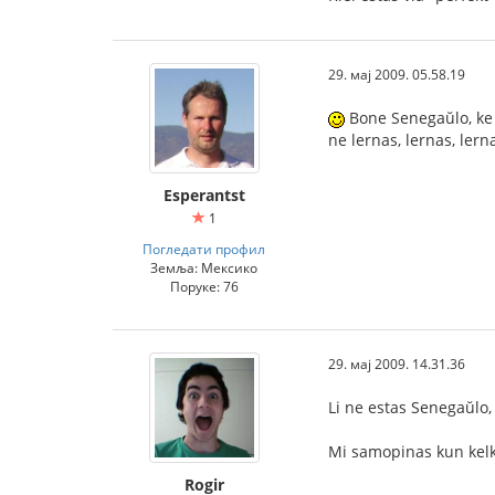
29. мај 2009. 05.58.19
Bone Senegaŭlo, ke v
ne lernas, lernas, ler
Esperantst
1
Погледати профил
Земља: Мексико
Поруке: 76
29. мај 2009. 14.31.36
Li ne estas Senegaŭlo,
Mi samopinas kun kelkaj
Rogir