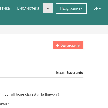
атика
Библиотека
SR
Поздравити
Одговорити
Језик:
Esperanto
n, por pli bone disvastigi la lingvon !
nkaŭ :