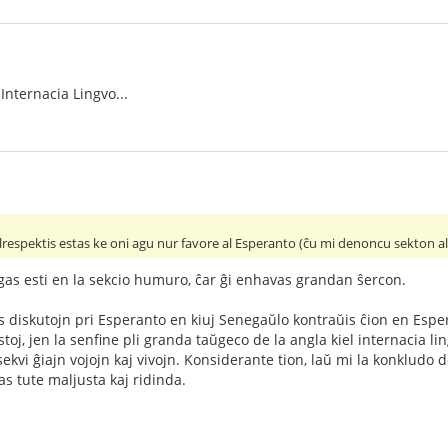
 Internacia Lingvo...
respektis estas ke oni agu nur favore al Esperanto (ĉu mi denoncu sekton al l
gas esti en la sekcio humuro, ĉar ĝi enhavas grandan ŝercon.
s diskutojn pri Esperanto en kiuj Senegaŭlo kontraŭis ĉion en Espera
stoj, jen la senfine pli granda taŭgeco de la angla kiel internacia li
 sekvi ĝiajn vojojn kaj vivojn. Konsiderante tion, laŭ mi la konkludo 
as tute maljusta kaj ridinda.