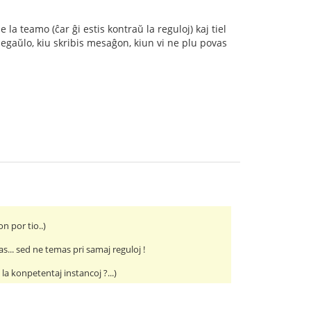
a teamo (ĉar ĝi estis kontraŭ la reguloj) kaj tiel
egaŭlo, kiu skribis mesaĝon, kiun vi ne plu povas
n por tio..)
s... sed ne temas pri samaj reguloj !
a konpetentaj instancoj ?...)