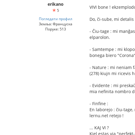
erikano
VIVI bone ! ekzemplodon
5
Погледати профил
Do, ĉi-sube, mi detali
Земља: Француска
Поруке: 513
- Ĉiu-tage : mi manĝas
elparolon.
- Samtempe : mi klopod
bonega biero "Corona")
- Nature : mi neniam f
(278) kiujn mi ricevis 
- Evidente : mi preska
mia nefinita nombro de 
- Finfine :
En laborejo : ĉiu-tage,
lernu.net retejo !
... KAJ VI ?
Kiel estas via "perfekt