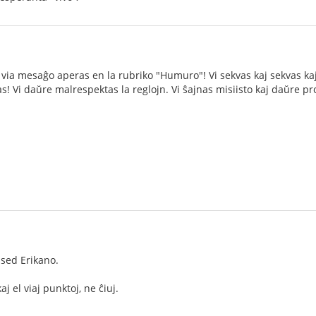
ia mesaĝo aperas en la rubriko "Humuro"! Vi sekvas kaj sekvas kaj 
nas! Vi daŭre malrespektas la reglojn. Vi ŝajnas misiisto kaj daŭre 
 sed Erikano.
 el viaj punktoj, ne ĉiuj.