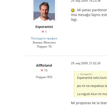
29. мај 2009. 18.23.38
, Mi petas pardonon 
mia mesaĝo ŝajnis esti
legi.
Esperantst
1
Погледати профил
Земља: Мексико
Поруке: 76
29. мај 2009. 21.02.26
AlfRoland
15
Senegaùlo:
Поруке: 855
Esperantst estis komp
Jes mi ne respektas l
La regulo kiun mi mal
Mi proponas ke la tea