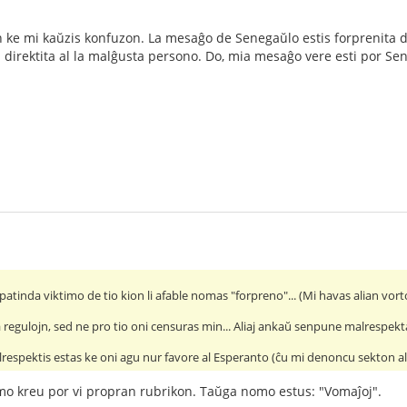
ke mi kaŭzis konfuzon. La mesaĝo de Senegaŭlo estis forprenita de l
 direktita al la malĝusta persono. Do, mia mesaĝo vere esti por Sen
atinda viktimo de tio kion li afable nomas "forpreno"... (Mi havas alian vorto
a regulojn, sed ne pro tio oni censuras min... Aliaj ankaŭ senpune malrespekta
respektis estas ke oni agu nur favore al Esperanto (ĉu mi denoncu sekton al l
mo kreu por vi propran rubrikon. Taŭga nomo estus: "Vomaĵoj".