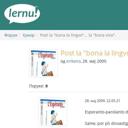
У
садржају
Форум
Хумор
Post la "bona la lingvo"... la "bona vivo".
Post la "bona la lingvo
од
erikano
, 28. мај 2009.
Поруке:
8
28. мај 2009. 22.05.21
Esperanto-parolanto dev
Same, por pli disvastig