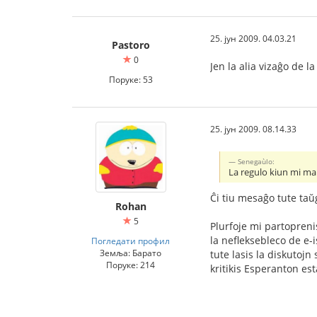
25. јун 2009. 04.03.21
Pastoro
0
Jen la alia vizaĝo de la
Поруке: 53
25. јун 2009. 08.14.33
Senegaùlo:
La regulo kiun mi mal
Ĉi tiu mesaĝo tute taŭ
Rohan
5
Plurfoje mi partopreni
la nefleksebleco de e-i
Погледати профил
Земља: Барато
tute lasis la diskutojn
Поруке: 214
kritikis Esperanton est