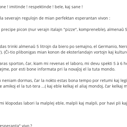
e ! imitinde ! respektinde ! bele, kaj sane !
s la severajn regulojn de mian perfektan esperantan vivon :
 precipe picon (nur verajn italajn "pizze", kompreneble), almenaŭ 5
as trinki almenaŭ 5 litrojn da biero po semajno, el Germanio, Ner
. (Ĉi-tio plibonigas mian konon de eksterlandajn vortojn kaj kultur
aras sporton, ĉar, kiam mi revenas el laboro, mi devu spekti 5 à 6 h
hejme, por esti bone informata pri la novaĵoj el la tuta mondo.
ŭ neniam dormas, ĉar la nokto estas bona tempo por retumi kaj legi
amikoj el la tut-tera ...( kaj eble kelkaj el aliaj mondoj, ĉar kelkaj 
 mi klopodas labori la malplej eble, malpli kaj malpli, por havi pli k
-esperanta" vivo ?