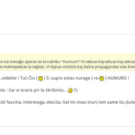
 via mesaĝo aperas en la rubriko "Humuro"! Vi sekvas kaj sekvas kaj sekvas s
ŭre malrespektas la reglojn. Vi ŝajnas misiisto kaj daŭre propagandas vian kr
 videble ! Tut-Ĉio (
) ĉi supre estas nurege ( re-
) HUMURO !
 : ĉar vi eraris pri la skribinto...
!!)
iel fascina, interesega, ekscita, tial mi vivas (nur) iom same tiu (tute