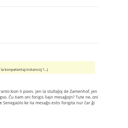
a konpetentaj instancoj ?...)
nto kion li povis. Jen la stultaĵoj de Zamenhof, jen
ngvo. Ĉu tiam oni forigis liajn mesaĝojn? Tute ne, oni
de Senegaŭlo ke lia mesaĝo estis forigita nur ĉar ĝi