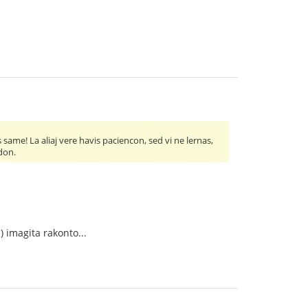
ame! La aliaj vere havis paciencon, sed vi ne lernas,
edon.
) imagita rakonto...