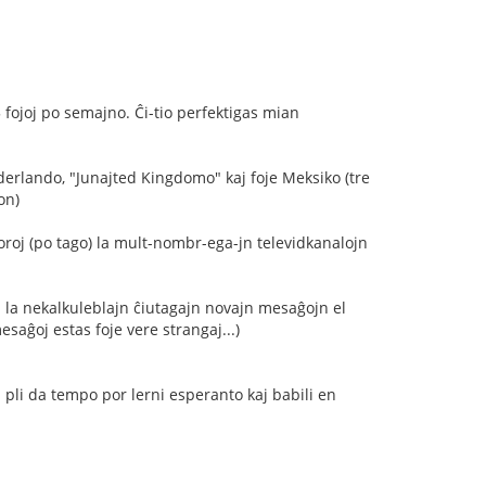
 fojoj po semajno. Ĉi-tio perfektigas mian
derlando, "Junajted Kingdomo" kaj foje Meksiko (tre
on)
oroj (po tago) la mult-nombr-ega-jn televidkanalojn
 la nekalkuleblajn ĉiutagajn novajn mesaĝojn el
mesaĝoj estas foje vere strangaj...)
aj pli da tempo por lerni esperanto kaj babili en