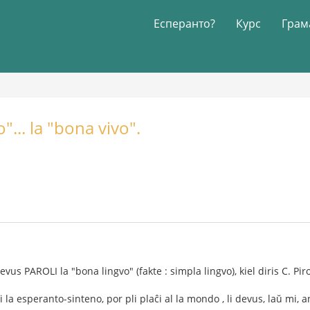
Есперанто?
Курс
Грам
"... la "bona vivo".
us PAROLI la "bona lingvo" (fakte : simpla lingvo), kiel diris C. Piro
i la esperanto-sinteno, por pli plaĉi al la mondo , li devus, laŭ mi, a