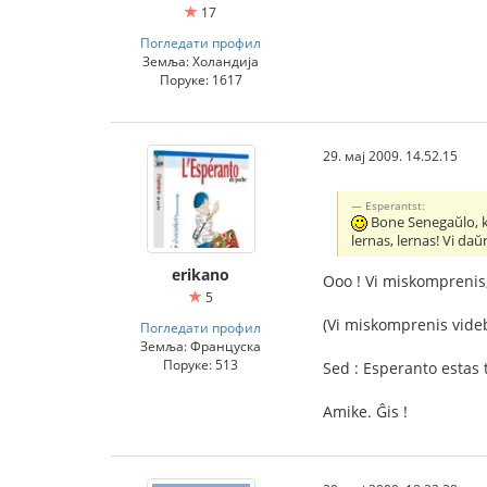
17
Погледати профил
Земља: Холандија
Поруке: 1617
29. мај 2009. 14.52.15
Esperantst:
Bone Senegaŭlo, ke
lernas, lernas! Vi da
erikano
Ooo ! Vi miskomprenis,
5
(Vi miskomprenis videble
Погледати профил
Земља: Француска
Поруке: 513
Sed : Esperanto estas t
Amike. Ĝis !