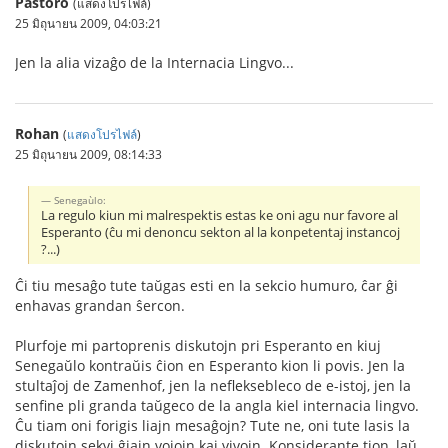
Pastoro
(แสดงโปรไฟล์)
25 มิถุนายน 2009, 04:03:21
Jen la alia vizaĝo de la Internacia Lingvo...
Rohan
(
แสดงโปรไฟล์
)
25 มิถุนายน 2009, 08:14:33
Senegaùlo:
La regulo kiun mi malrespektis estas ke oni agu nur favore al
Esperanto (ĉu mi denoncu sekton al la konpetentaj instancoj
?...)
Ĉi tiu mesaĝo tute taŭgas esti en la sekcio humuro, ĉar ĝi
enhavas grandan ŝercon.
Plurfoje mi partoprenis diskutojn pri Esperanto en kiuj
Senegaŭlo kontraŭis ĉion en Esperanto kion li povis. Jen la
stultaĵoj de Zamenhof, jen la nefleksebleco de e-istoj, jen la
senfine pli granda taŭgeco de la angla kiel internacia lingvo.
Ĉu tiam oni forigis liajn mesaĝojn? Tute ne, oni tute lasis la
diskutojn sekvi ĝiajn vojojn kaj vivojn. Konsiderante tion, laŭ