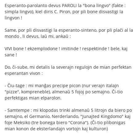
Esperanto-parolanto devus PAROLI la "bona lingvo" (fakte :
simpla lingvo), kiel diris C. Piron, por pli bone disvastigi la
lingvon !
Same, por pli disvastigi la esperanto-sinteno, por pli plaĉi al la
mondo , li devus, laŭ mi, ankaŭ :
VIVI bone ! ekzemplodone ! imitinde ! respektinde ! bele, kaj
sane !
Do, ĉi-sube, mi detalis la severajn regulojn de mian perfektan
esperantan vivon :
- Ĉiu-tage : mi manĝas precipe picon (nur verajn italajn
"pizze", kompreneble), almenaŭ 5 fojoj po semajno. Ĉi-tio
perfektigas mian elparolon.
- Samtempe : mi klopodas trinki almenaŭ 5 litrojn da biero po
semajno, el Germanio, Nerderlando, "Junajted Kingdomo" kaj
foje Meksiko (tre bonega biero "Corona"). (Ĉi-tio plibonigas
mian konon de eksterlandajn vortojn kaj kulturon)