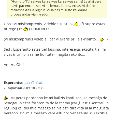
"Humuro"! Vi sekvas kaj sekvas kaj sekvas same! La aliaj vere
havis paciencon, sed vi ne lernas, lernas, lernas! Vi daŭre
malrespektas la reglojn. Vi ŝajnas misiisto kaj daŭre
propagandas vian kredon.
Ooo ! Vi miskomprenis, videble ! Tut-Ĉio (
) ĉi supre estas
nurege ( re-
) HUMURO !
(Vi miskomprenis videble : ĉar vi eraris pri la skribinto...
!!)
Sed : Esperanto estas tiel fascina, interesega, ekscita, tial mi
vivas (nur) iom same tiu (tute) imagita rakonto...
Amike. Ĝis !
Esperantst
(
แสดงโปรไฟล์
)
29 พฤษภาคม 2009, 18:23:38
, Mi petas pardonon ke mi kaŭzis konfuzon. La mesaĝo de
Senegaŭlo estis forprenita de la teamo (ĉar ĝi estis kontraŭ la
reguloj) kaj tiel mia mesaĝo ŝajnis esti direktita al la malĝusta
persono. Do, mia mesaĝo vere esti por Senegaŭlo, kiu skribis