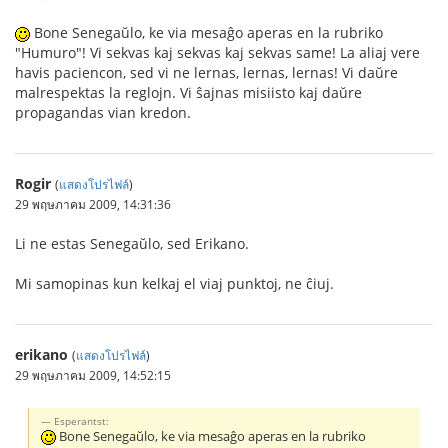
Bone Senegaŭlo, ke via mesaĝo aperas en la rubriko
"Humuro"! Vi sekvas kaj sekvas kaj sekvas same! La aliaj vere
havis paciencon, sed vi ne lernas, lernas, lernas! Vi daŭre
malrespektas la reglojn. Vi ŝajnas misiisto kaj daŭre
propagandas vian kredon.
Rogir
(
แสดงโปรไฟล์
)
29 พฤษภาคม 2009, 14:31:36
Li ne estas Senegaŭlo, sed Erikano.
Mi samopinas kun kelkaj el viaj punktoj, ne ĉiuj.
erikano
(
แสดงโปรไฟล์
)
29 พฤษภาคม 2009, 14:52:15
Esperantst:
Bone Senegaŭlo, ke via mesaĝo aperas en la rubriko