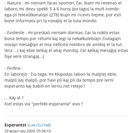
- Nature : mi neniam faras sporton, ĉar, kiam mi revenas el
laboro, mi devu spekti 5 à 6 horoj (po tago) la mult-nombr-
ega-jn televidkanalojn (278) kiujn mi ricevis hejme, por esti
bone informata pri la novaĵoj el la tuta mondo.
- Evidente : mi preskaŭ neniam dormas, ĉar la nokto estas
bona tempo por retumi kaj legi la nekalkuleblajn ĉiutagajn
novajn mesaĝojn el mia nefinita nombro de amikoj el la tut-
tera ...( kaj eble kelkaj el aliaj mondoj, ĉar kelkaj mesaĝoj estas
foje vere strangaj...)
- Finfine :
En laborejo : ĉiu-tage, mi klopodas labori la malplej eble,
malpli kaj malpli, por havi pli kaj pli da tempo por lerni
esperanto kaj babili en lernu.net retejo !
... KAJ VI ?
Kiel estas via "perfekt-esperanta" vivo ?
Esperantst
(
แสดงโปรไฟล์
)
29 พฤษภาคม 2009, 05:58:19