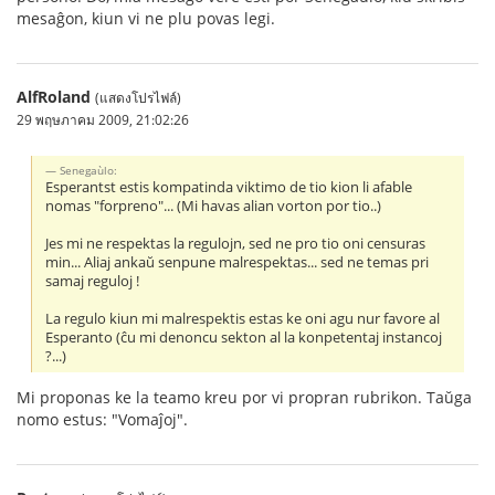
mesaĝon, kiun vi ne plu povas legi.
AlfRoland
(แสดงโปรไฟล์)
29 พฤษภาคม 2009, 21:02:26
Senegaùlo:
Esperantst estis kompatinda viktimo de tio kion li afable
nomas "forpreno"... (Mi havas alian vorton por tio..)
Jes mi ne respektas la regulojn, sed ne pro tio oni censuras
min... Aliaj ankaŭ senpune malrespektas... sed ne temas pri
samaj reguloj !
La regulo kiun mi malrespektis estas ke oni agu nur favore al
Esperanto (ĉu mi denoncu sekton al la konpetentaj instancoj
?...)
Mi proponas ke la teamo kreu por vi propran rubrikon. Taŭga
nomo estus: "Vomaĵoj".