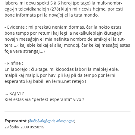
laboro, mi devu spekti 5 à 6 horoj (po tago) la mult-nombr-
ega-jn televidkanalojn (278) kiujn mi ricevis hejme, por esti
bone informata pri la novaĵoj el la tuta mondo.
- Evidente : mi preskaŭ neniam dormas, ĉar la nokto estas
bona tempo por retumi kaj legi la nekalkuleblajn ĉiutagajn
novajn mesaĝojn el mia nefinita nombro de amikoj el la tut-
tera ...( kaj eble kelkaj el aliaj mondoj, ĉar kelkaj mesaĝoj estas
foje vere strangaj...)
- Finfine :
En laborejo : ĉiu-tage, mi klopodas labori la malplej eble,
malpli kaj malpli, por havi pli kaj pli da tempo por lerni
esperanto kaj babili en lernu.net retejo !
... KAJ VI ?
Kiel estas via "perfekt-esperanta" vivo ?
Esperantst
(
მომხმარებლის პროფილი
)
29 მაისი, 2009 05:58:19