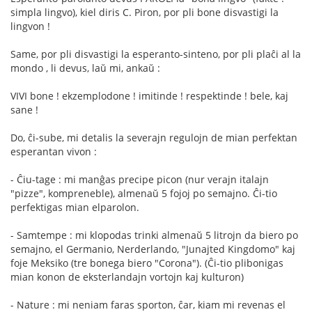
simpla lingvo), kiel diris C. Piron, por pli bone disvastigi la
lingvon !
Same, por pli disvastigi la esperanto-sinteno, por pli plaĉi al la
mondo , li devus, laŭ mi, ankaŭ :
VIVI bone ! ekzemplodone ! imitinde ! respektinde ! bele, kaj
sane !
Do, ĉi-sube, mi detalis la severajn regulojn de mian perfektan
esperantan vivon :
- Ĉiu-tage : mi manĝas precipe picon (nur verajn italajn
"pizze", kompreneble), almenaŭ 5 fojoj po semajno. Ĉi-tio
perfektigas mian elparolon.
- Samtempe : mi klopodas trinki almenaŭ 5 litrojn da biero po
semajno, el Germanio, Nerderlando, "Junajted Kingdomo" kaj
foje Meksiko (tre bonega biero "Corona"). (Ĉi-tio plibonigas
mian konon de eksterlandajn vortojn kaj kulturon)
- Nature : mi neniam faras sporton, ĉar, kiam mi revenas el