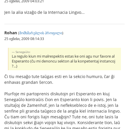
25 ივნისი, 2009 04:03:21
Jen la alia vizaĝo de la Internacia Lingvo...
Rohan
(
მომხმარებლის პროფილი
)
25 ივნისი, 2009 08:14:33
Senegaùlo:
La regulo kiun mi malrespektis estas ke oni agu nur favore al
Esperanto (ĉu mi denoncu sekton al la konpetentaj instancoj
?...)
Ĉi tiu mesaĝo tute taŭgas esti en la sekcio humuro, ĉar ĝi
enhavas grandan ŝercon.
Plurfoje mi partoprenis diskutojn pri Esperanto en kiuj
Senegaŭlo kontraŭis ĉion en Esperanto kion li povis. Jen la
stultaĵoj de Zamenhof, jen la nefleksebleco de e-istoj, jen la
senfine pli granda taŭgeco de la angla kiel internacia lingvo.
Ĉu tiam oni forigis liajn mesaĝojn? Tute ne, oni tute lasis la
diskutojn sekvi ĝiajn vojojn kaj vivojn. Konsiderante tion, laŭ
mi la konkludo de Senegaŭlo ke lia mesaĝo estis forigita nur