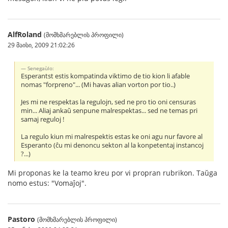
AlfRoland
(მომხმარებლის პროფილი)
29 მაისი, 2009 21:02:26
Senegaùlo:
Esperantst estis kompatinda viktimo de tio kion li afable
nomas "forpreno"... (Mi havas alian vorton por tio..)
Jes mi ne respektas la regulojn, sed ne pro tio oni censuras
min... Aliaj ankaŭ senpune malrespektas... sed ne temas pri
samaj reguloj !
La regulo kiun mi malrespektis estas ke oni agu nur favore al
Esperanto (ĉu mi denoncu sekton al la konpetentaj instancoj
?...)
Mi proponas ke la teamo kreu por vi propran rubrikon. Taŭga
nomo estus: "Vomaĵoj".
Pastoro
(მომხმარებლის პროფილი)