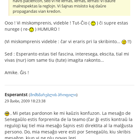
havis paciencon, sed vi ne lernas, lernas, lernas! Vi daŭre
malrespektas la reglojn. Vi ŝajnas misiisto kaj daŭre
propagandas vian kredon.
Ooo ! Vi miskomprenis, videble ! Tut-Ĉio (
) ĉi supre estas
nurege ( re-
) HUMURO !
(Vi miskomprenis videble : ĉar vi eraris pri la skribinto...
!!)
Sed : Esperanto estas tiel fascina, interesega, ekscita, tial mi
vivas (nur) iom same tiu (tute) imagita rakonto...
Amike. Ĝis !
Esperantst
(
მომხმარებლის პროფილი
)
29 მაისი, 2009 18:23:38
, Mi petas pardonon ke mi kaŭzis konfuzon. La mesaĝo de
Senegaŭlo estis forprenita de la teamo (ĉar ĝi estis kontraŭ la
reguloj) kaj tiel mia mesaĝo ŝajnis esti direktita al la malĝusta
persono. Do, mia mesaĝo vere esti por Senegaŭlo, kiu skribis
mesaĝon, kiun vi ne plu povas legi.