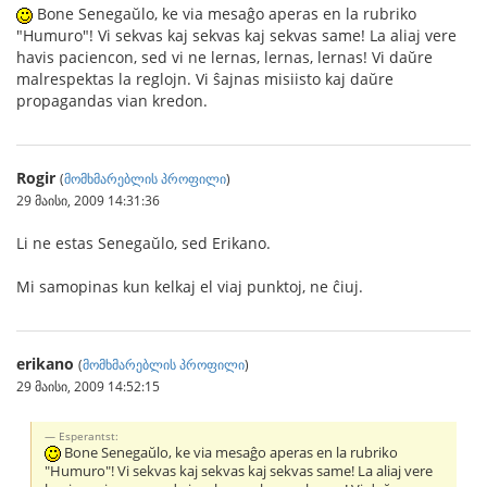
Bone Senegaŭlo, ke via mesaĝo aperas en la rubriko
"Humuro"! Vi sekvas kaj sekvas kaj sekvas same! La aliaj vere
havis paciencon, sed vi ne lernas, lernas, lernas! Vi daŭre
malrespektas la reglojn. Vi ŝajnas misiisto kaj daŭre
propagandas vian kredon.
Rogir
(
მომხმარებლის პროფილი
)
29 მაისი, 2009 14:31:36
Li ne estas Senegaŭlo, sed Erikano.
Mi samopinas kun kelkaj el viaj punktoj, ne ĉiuj.
erikano
(
მომხმარებლის პროფილი
)
29 მაისი, 2009 14:52:15
Esperantst:
Bone Senegaŭlo, ke via mesaĝo aperas en la rubriko
"Humuro"! Vi sekvas kaj sekvas kaj sekvas same! La aliaj vere