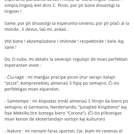
simpla lingvo), kiel diris C. Piron, por pli bone disvastigi la
lingvon !
Same, por pli disvastigi la esperanto-sinteno, por pli plaĉi al la
mondo , li devus, laŭ mi, ankaŭ :
VIVI bone ! ekzemplodone ! imitinde ! respektinde ! bele, kaj
sane !
Do, ĉi-sube, mi detalis la severajn regulojn de mian perfektan
esperantan vivon :
- Ĉiu-tage : mi manĝas precipe picon (nur verajn italajn
"pizze", kompreneble), almenaŭ 5 fojoj po semajno. Ĉi-tio
perfektigas mian elparolon.
- Samtempe : mi klopodas trinki almenaŭ 5 litrojn da biero po
semajno, el Germanio, Nerderlando, "Junajted Kingdomo" kaj
foje Meksiko (tre bonega biero "Corona"). (Ĉi-tio plibonigas
mian konon de eksterlandajn vortojn kaj kulturon)
- Nature : mi neniam faras sporton, ĉar, kiam mi revenas el