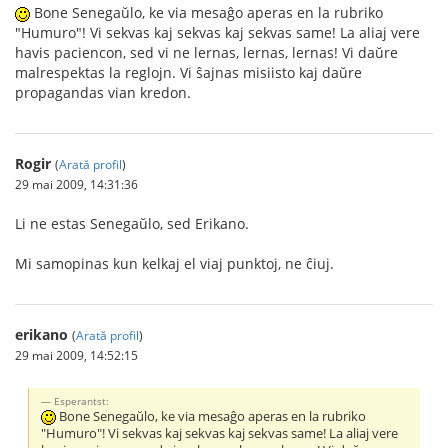
Bone Senegaŭlo, ke via mesaĝo aperas en la rubriko
"Humuro"! Vi sekvas kaj sekvas kaj sekvas same! La aliaj vere
havis paciencon, sed vi ne lernas, lernas, lernas! Vi daŭre
malrespektas la reglojn. Vi ŝajnas misiisto kaj daŭre
propagandas vian kredon.
Rogir
(
Arată profil
)
29 mai 2009, 14:31:36
Li ne estas Senegaŭlo, sed Erikano.
Mi samopinas kun kelkaj el viaj punktoj, ne ĉiuj.
erikano
(
Arată profil
)
29 mai 2009, 14:52:15
Esperantst:
Bone Senegaŭlo, ke via mesaĝo aperas en la rubriko
"Humuro"! Vi sekvas kaj sekvas kaj sekvas same! La aliaj vere