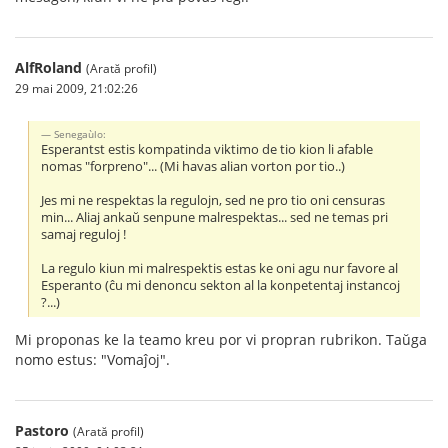
AlfRoland
(Arată profil)
29 mai 2009, 21:02:26
Senegaùlo:
Esperantst estis kompatinda viktimo de tio kion li afable
nomas "forpreno"... (Mi havas alian vorton por tio..)
Jes mi ne respektas la regulojn, sed ne pro tio oni censuras
min... Aliaj ankaŭ senpune malrespektas... sed ne temas pri
samaj reguloj !
La regulo kiun mi malrespektis estas ke oni agu nur favore al
Esperanto (ĉu mi denoncu sekton al la konpetentaj instancoj
?...)
Mi proponas ke la teamo kreu por vi propran rubrikon. Taŭga
nomo estus: "Vomaĵoj".
Pastoro
(Arată profil)