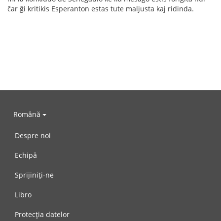
ĉar ĝi kritikis Esperanton estas tute maljusta kaj ridinda.
Română
Despre noi
Echipă
Sprijiniți-ne
Libro
Protecția datelor