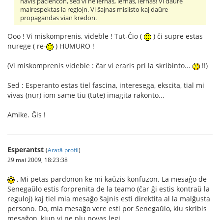
havis paciencon, sed vi ne lernas, lernas, lernas! Vi daŭre
malrespektas la reglojn. Vi ŝajnas misiisto kaj daŭre
propagandas vian kredon.
Ooo ! Vi miskomprenis, videble ! Tut-Ĉio (
) ĉi supre estas
nurege ( re-
) HUMURO !
(Vi miskomprenis videble : ĉar vi eraris pri la skribinto...
!!)
Sed : Esperanto estas tiel fascina, interesega, ekscita, tial mi
vivas (nur) iom same tiu (tute) imagita rakonto...
Amike. Ĝis !
Esperantst
(
Arată profil
)
29 mai 2009, 18:23:38
, Mi petas pardonon ke mi kaŭzis konfuzon. La mesaĝo de
Senegaŭlo estis forprenita de la teamo (ĉar ĝi estis kontraŭ la
reguloj) kaj tiel mia mesaĝo ŝajnis esti direktita al la malĝusta
persono. Do, mia mesaĝo vere esti por Senegaŭlo, kiu skribis
mesaĝon, kiun vi ne plu povas legi.