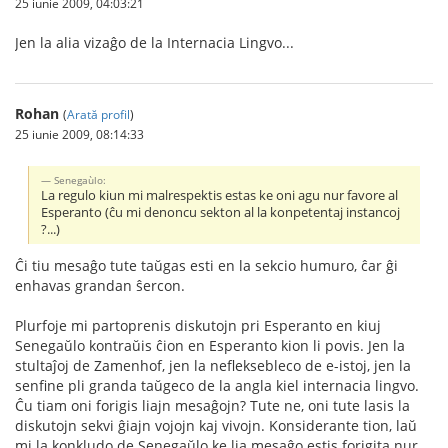
25 iunie 2009, 04:03:21
Jen la alia vizaĝo de la Internacia Lingvo...
Rohan
(
Arată profil
)
25 iunie 2009, 08:14:33
Senegaùlo:
La regulo kiun mi malrespektis estas ke oni agu nur favore al
Esperanto (ĉu mi denoncu sekton al la konpetentaj instancoj
?...)
Ĉi tiu mesaĝo tute taŭgas esti en la sekcio humuro, ĉar ĝi
enhavas grandan ŝercon.
Plurfoje mi partoprenis diskutojn pri Esperanto en kiuj
Senegaŭlo kontraŭis ĉion en Esperanto kion li povis. Jen la
stultaĵoj de Zamenhof, jen la nefleksebleco de e-istoj, jen la
senfine pli granda taŭgeco de la angla kiel internacia lingvo.
Ĉu tiam oni forigis liajn mesaĝojn? Tute ne, oni tute lasis la
diskutojn sekvi ĝiajn vojojn kaj vivojn. Konsiderante tion, laŭ
mi la konkludo de Senegaŭlo ke lia mesaĝo estis forigita nur