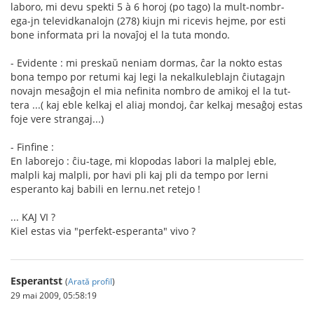
laboro, mi devu spekti 5 à 6 horoj (po tago) la mult-nombr-
ega-jn televidkanalojn (278) kiujn mi ricevis hejme, por esti
bone informata pri la novaĵoj el la tuta mondo.
- Evidente : mi preskaŭ neniam dormas, ĉar la nokto estas
bona tempo por retumi kaj legi la nekalkuleblajn ĉiutagajn
novajn mesaĝojn el mia nefinita nombro de amikoj el la tut-
tera ...( kaj eble kelkaj el aliaj mondoj, ĉar kelkaj mesaĝoj estas
foje vere strangaj...)
- Finfine :
En laborejo : ĉiu-tage, mi klopodas labori la malplej eble,
malpli kaj malpli, por havi pli kaj pli da tempo por lerni
esperanto kaj babili en lernu.net retejo !
... KAJ VI ?
Kiel estas via "perfekt-esperanta" vivo ?
Esperantst
(
Arată profil
)
29 mai 2009, 05:58:19