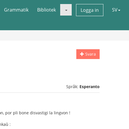
Grammatik
Bibliotek
SV
Logga in
Svara
Språk:
Esperanto
n, por pli bone disvastigi la lingvon !
nkaŭ :