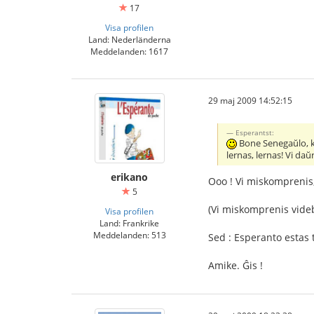
17
Visa profilen
Land: Nederländerna
Meddelanden: 1617
29 maj 2009 14:52:15
Esperantst:
Bone Senegaŭlo, ke
lernas, lernas! Vi da
erikano
Ooo ! Vi miskomprenis,
5
(Vi miskomprenis videble
Visa profilen
Land: Frankrike
Meddelanden: 513
Sed : Esperanto estas t
Amike. Ĝis !