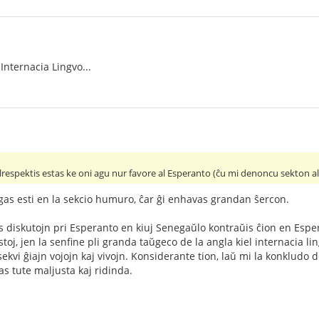
 Internacia Lingvo...
respektis estas ke oni agu nur favore al Esperanto (ĉu mi denoncu sekton al l
gas esti en la sekcio humuro, ĉar ĝi enhavas grandan ŝercon.
s diskutojn pri Esperanto en kiuj Senegaŭlo kontraŭis ĉion en Espera
stoj, jen la senfine pli granda taŭgeco de la angla kiel internacia li
 sekvi ĝiajn vojojn kaj vivojn. Konsiderante tion, laŭ mi la konkludo 
as tute maljusta kaj ridinda.