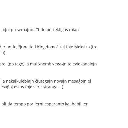
 fojoj po semajno. Ĉi-tio perfektigas mian
derlando, "Junajted Kingdomo" kaj foje Meksiko (tre
on)
oroj (po tago) la mult-nombr-ega-jn televidkanalojn
 la nekalkuleblajn ĉiutagajn novajn mesaĝojn el
mesaĝoj estas foje vere strangaj...)
aj pli da tempo por lerni esperanto kaj babili en