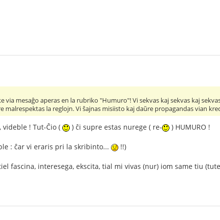
 via mesaĝo aperas en la rubriko "Humuro"! Vi sekvas kaj sekvas kaj sekvas s
ŭre malrespektas la reglojn. Vi ŝajnas misiisto kaj daŭre propagandas vian kr
 videble ! Tut-Ĉio (
) ĉi supre estas nurege ( re-
) HUMURO !
 : ĉar vi eraris pri la skribinto...
!!)
iel fascina, interesega, ekscita, tial mi vivas (nur) iom same tiu (tute