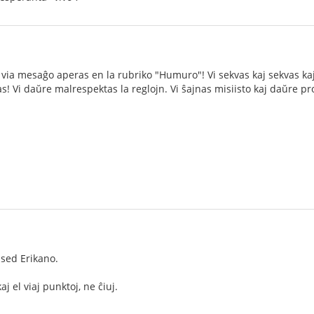
ia mesaĝo aperas en la rubriko "Humuro"! Vi sekvas kaj sekvas kaj 
nas! Vi daŭre malrespektas la reglojn. Vi ŝajnas misiisto kaj daŭre 
 sed Erikano.
 el viaj punktoj, ne ĉiuj.