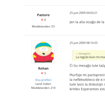
25 juni 2009 04:03:21
Pastoro
0
Jen la alia vizaĝo de la
Meddelanden: 53
25 juni 2009 08:14:33
Senegaùlo:
La regulo kiun mi mal
Ĉi tiu mesaĝo tute taŭ
Rohan
5
Plurfoje mi partopreni
la nefleksebleco de e-i
Visa profilen
Land: Indien
tute lasis la diskutojn
Meddelanden: 214
kritikis Esperanton est