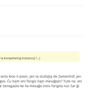
a konpetentaj instancoj ?...)
nto kion li povis. Jen la stultaĵoj de Zamenhof, jen
ngvo. Ĉu tiam oni forigis liajn mesaĝojn? Tute ne, oni
de Senegaŭlo ke lia mesaĝo estis forigita nur ĉar ĝi