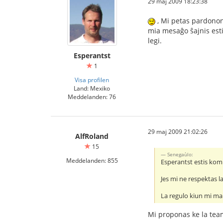
29 maj 2009 18:23:38
, Mi petas pardonon 
mia mesaĝo ŝajnis esti
legi.
Esperantst
1
Visa profilen
Land: Mexiko
Meddelanden: 76
29 maj 2009 21:02:26
AlfRoland
15
Senegaùlo:
Meddelanden: 855
Esperantst estis komp
Jes mi ne respektas l
La regulo kiun mi mal
Mi proponas ke la tea