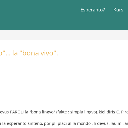
Esperanto?
Kurs
"... la "bona vivo".
us PAROLI la "bona lingvo" (fakte : simpla lingvo), kiel diris C. Piro
i la esperanto-sinteno, por pli plaĉi al la mondo , li devus, laŭ mi, a