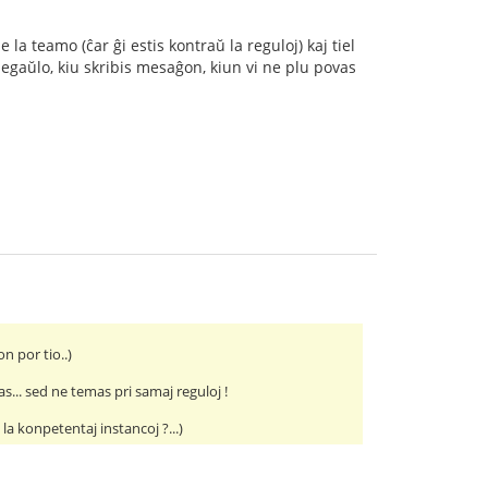
a teamo (ĉar ĝi estis kontraŭ la reguloj) kaj tiel
egaŭlo, kiu skribis mesaĝon, kiun vi ne plu povas
n por tio..)
s... sed ne temas pri samaj reguloj !
a konpetentaj instancoj ?...)