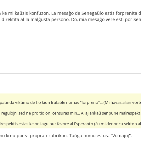
ke mi kaŭzis konfuzon. La mesaĝo de Senegaŭlo estis forprenita de l
 direktita al la malĝusta persono. Do, mia mesaĝo vere esti por Sen
atinda viktimo de tio kion li afable nomas "forpreno"... (Mi havas alian vorto
a regulojn, sed ne pro tio oni censuras min... Aliaj ankaŭ senpune malrespekta
respektis estas ke oni agu nur favore al Esperanto (ĉu mi denoncu sekton al l
mo kreu por vi propran rubrikon. Taŭga nomo estus: "Vomaĵoj".