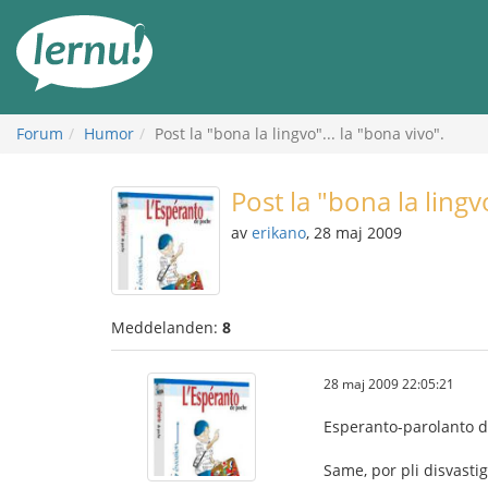
Till
sidans
innehåll
Forum
Humor
Post la "bona la lingvo"... la "bona vivo".
Post la "bona la lingvo
av
erikano
, 28 maj 2009
Meddelanden:
8
28 maj 2009 22:05:21
Esperanto-parolanto dev
Same, por pli disvastig