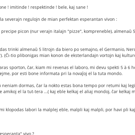
e ! imitinde ! respektinde ! bele, kaj sane !
s la severajn regulojn de mian perfektan esperantan vivon :
 precipe picon (nur verajn italajn "pizze", kompreneble), almenaŭ 5
as trinki almenaŭ 5 litrojn da biero po semajno, el Germanio, Ner
. (Ĉi-tio plibonigas mian konon de eksterlandajn vortojn kaj kultur
aras sporton, ĉar, kiam mi revenas el laboro, mi devu spekti 5 à 6 h
hejme, por esti bone informata pri la novaĵoj el la tuta mondo.
ŭ neniam dormas, ĉar la nokto estas bona tempo por retumi kaj legi
amikoj el la tut-tera ...( kaj eble kelkaj el aliaj mondoj, ĉar kelkaj 
 mi klopodas labori la malplej eble, malpli kaj malpli, por havi pli k
-esperanta" vivo ?