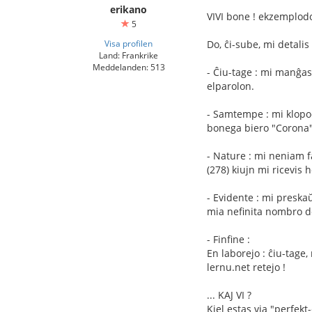
erikano
VIVI bone ! ekzemplodon
5
Visa profilen
Do, ĉi-sube, mi detali
Land: Frankrike
Meddelanden: 513
- Ĉiu-tage : mi manĝas
elparolon.
- Samtempe : mi klopod
bonega biero "Corona")
- Nature : mi neniam f
(278) kiujn mi ricevis 
- Evidente : mi preska
mia nefinita nombro de 
- Finfine :
En laborejo : ĉiu-tage,
lernu.net retejo !
... KAJ VI ?
Kiel estas via "perfekt