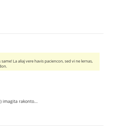
ame! La aliaj vere havis paciencon, sed vi ne lernas,
edon.
) imagita rakonto...