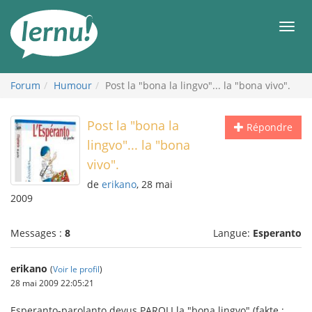
Aller
au
Men
contenu
Forum
Humour
Post la "bona la lingvo"... la "bona vivo".
Post la "bona la
Répondre
lingvo"... la "bona
vivo".
de
erikano
, 28 mai
2009
Messages :
8
Langue:
Esperanto
erikano
(
Voir le profil
)
28 mai 2009 22:05:21
Esperanto-parolanto devus PAROLI la "bona lingvo" (fakte :