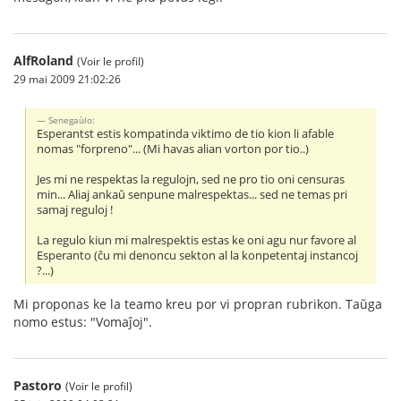
AlfRoland
(Voir le profil)
29 mai 2009 21:02:26
Senegaùlo:
Esperantst estis kompatinda viktimo de tio kion li afable
nomas "forpreno"... (Mi havas alian vorton por tio..)
Jes mi ne respektas la regulojn, sed ne pro tio oni censuras
min... Aliaj ankaŭ senpune malrespektas... sed ne temas pri
samaj reguloj !
La regulo kiun mi malrespektis estas ke oni agu nur favore al
Esperanto (ĉu mi denoncu sekton al la konpetentaj instancoj
?...)
Mi proponas ke la teamo kreu por vi propran rubrikon. Taŭga
nomo estus: "Vomaĵoj".
Pastoro
(Voir le profil)