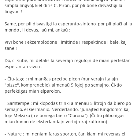
simpla lingvo), kiel diris C. Piron, por pli bone disvastigi la
lingvon !
Same, por pli disvastigi la esperanto-sinteno, por pli plaĉi al la
mondo , li devus, laŭ mi, ankaŭ :
VIVI bone ! ekzemplodone ! imitinde ! respektinde ! bele, kaj
sane !
Do, ĉi-sube, mi detalis la severajn regulojn de mian perfektan
esperantan vivon :
- Ĉiu-tage : mi manĝas precipe picon (nur verajn italajn
"pizze", kompreneble), almenaŭ 5 fojoj po semajno. Ĉi-tio
perfektigas mian elparolon.
- Samtempe : mi klopodas trinki almenaŭ 5 litrojn da biero po
semajno, el Germanio, Nerderlando, "Junajted Kingdomo" kaj
foje Meksiko (tre bonega biero "Corona"). (Ĉi-tio plibonigas
mian konon de eksterlandajn vortojn kaj kulturon)
- Nature : mi neniam faras sporton, ĉar, kiam mi revenas el