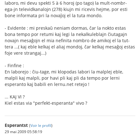
laboro, mi devu spekti 5 à 6 horoj (po tago) la mult-nombr-
ega-jn televidkanalojn (278) kiujn mi ricevis hejme, por esti
bone informata pri la novaĵoj el la tuta mondo.
- Evidente : mi preskaŭ neniam dormas, ĉar la nokto estas
bona tempo por retumi kaj legi la nekalkuleblajn ĉiutagajn
novajn mesaĝojn el mia nefinita nombro de amikoj el la tut-
tera ...( kaj eble kelkaj el aliaj mondoj, ĉar kelkaj mesaĝoj estas
foje vere strangaj...)
- Finfine :
En laborejo : ĉiu-tage, mi klopodas labori la malplej eble,
malpli kaj malpli, por havi pli kaj pli da tempo por lerni
esperanto kaj babili en lernu.net retejo !
... KAJ VI ?
Kiel estas via "perfekt-esperanta" vivo ?
Esperantst
(
Voir le profil
)
29 mai 2009 05:58:19