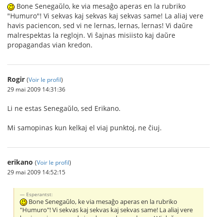
Bone Senegaŭlo, ke via mesaĝo aperas en la rubriko
"Humuro"! Vi sekvas kaj sekvas kaj sekvas same! La aliaj vere
havis paciencon, sed vi ne lernas, lernas, lernas! Vi daŭre
malrespektas la reglojn. Vi ŝajnas misiisto kaj daŭre
propagandas vian kredon.
Rogir
(
Voir le profil
)
29 mai 2009 14:31:36
Li ne estas Senegaŭlo, sed Erikano.
Mi samopinas kun kelkaj el viaj punktoj, ne ĉiuj.
erikano
(
Voir le profil
)
29 mai 2009 14:52:15
Esperantst:
Bone Senegaŭlo, ke via mesaĝo aperas en la rubriko
"Humuro"! Vi sekvas kaj sekvas kaj sekvas same! La aliaj vere