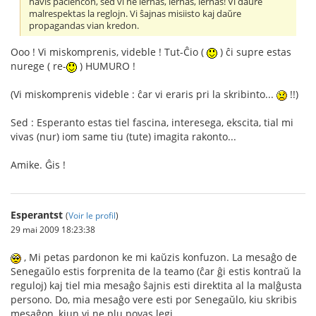
havis paciencon, sed vi ne lernas, lernas, lernas! Vi daŭre
malrespektas la reglojn. Vi ŝajnas misiisto kaj daŭre
propagandas vian kredon.
Ooo ! Vi miskomprenis, videble ! Tut-Ĉio (
) ĉi supre estas
nurege ( re-
) HUMURO !
(Vi miskomprenis videble : ĉar vi eraris pri la skribinto...
!!)
Sed : Esperanto estas tiel fascina, interesega, ekscita, tial mi
vivas (nur) iom same tiu (tute) imagita rakonto...
Amike. Ĝis !
Esperantst
(
Voir le profil
)
29 mai 2009 18:23:38
, Mi petas pardonon ke mi kaŭzis konfuzon. La mesaĝo de
Senegaŭlo estis forprenita de la teamo (ĉar ĝi estis kontraŭ la
reguloj) kaj tiel mia mesaĝo ŝajnis esti direktita al la malĝusta
persono. Do, mia mesaĝo vere esti por Senegaŭlo, kiu skribis
mesaĝon, kiun vi ne plu povas legi.