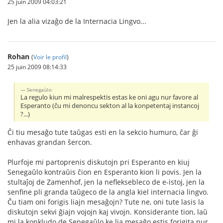
25 juin 2009 04:03:21
Jen la alia vizaĝo de la Internacia Lingvo...
Rohan
(
Voir le profil
)
25 juin 2009 08:14:33
Senegaùlo:
La regulo kiun mi malrespektis estas ke oni agu nur favore al
Esperanto (ĉu mi denoncu sekton al la konpetentaj instancoj
?...)
Ĉi tiu mesaĝo tute taŭgas esti en la sekcio humuro, ĉar ĝi
enhavas grandan ŝercon.
Plurfoje mi partoprenis diskutojn pri Esperanto en kiuj
Senegaŭlo kontraŭis ĉion en Esperanto kion li povis. Jen la
stultaĵoj de Zamenhof, jen la nefleksebleco de e-istoj, jen la
senfine pli granda taŭgeco de la angla kiel internacia lingvo.
Ĉu tiam oni forigis liajn mesaĝojn? Tute ne, oni tute lasis la
diskutojn sekvi ĝiajn vojojn kaj vivojn. Konsiderante tion, laŭ
mi la konkludo de Senegaŭlo ke lia mesaĝo estis forigita nur