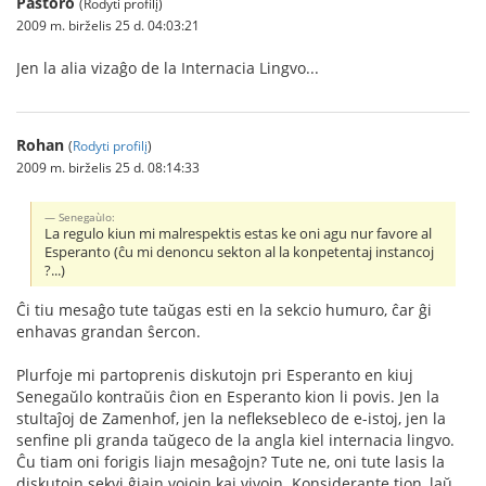
Pastoro
(Rodyti profilį)
2009 m. birželis 25 d. 04:03:21
Jen la alia vizaĝo de la Internacia Lingvo...
Rohan
(
Rodyti profilį
)
2009 m. birželis 25 d. 08:14:33
Senegaùlo:
La regulo kiun mi malrespektis estas ke oni agu nur favore al
Esperanto (ĉu mi denoncu sekton al la konpetentaj instancoj
?...)
Ĉi tiu mesaĝo tute taŭgas esti en la sekcio humuro, ĉar ĝi
enhavas grandan ŝercon.
Plurfoje mi partoprenis diskutojn pri Esperanto en kiuj
Senegaŭlo kontraŭis ĉion en Esperanto kion li povis. Jen la
stultaĵoj de Zamenhof, jen la nefleksebleco de e-istoj, jen la
senfine pli granda taŭgeco de la angla kiel internacia lingvo.
Ĉu tiam oni forigis liajn mesaĝojn? Tute ne, oni tute lasis la
diskutojn sekvi ĝiajn vojojn kaj vivojn. Konsiderante tion, laŭ