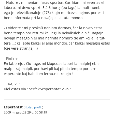
- Nature : mi neniam faras sporton, ĉar, kiam mi revenas el
laboro, mi devu spekti 5 à 6 horoj (po tago) la mult-nombr-
ega-jn televidkanalojn (278) kiujn mi ricevis hejme, por esti
bone informata pri la novaĵoj el la tuta mondo.
- Evidente : mi preskaŭ neniam dormas, ĉar la nokto estas
bona tempo por retumi kaj legi la nekalkuleblajn ĉiutagajn
novajn mesaĝojn el mia nefinita nombro de amikoj el la tut-
tera ...( kaj eble kelkaj el aliaj mondoj, ĉar kelkaj mesaĝoj estas
foje vere strangaj...)
- Finfine :
En laborejo : ĉiu-tage, mi klopodas labori la malplej eble,
malpli kaj malpli, por havi pli kaj pli da tempo por lerni
esperanto kaj babili en lernu.net retejo !
... KAJ VI ?
Kiel estas via "perfekt-esperanta" vivo ?
Esperantst
(
Rodyti profilį
)
2009 m. gegužė 29 d. 05:58:19