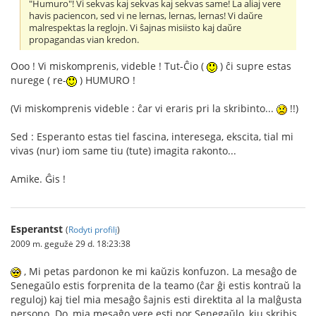
"Humuro"! Vi sekvas kaj sekvas kaj sekvas same! La aliaj vere
havis paciencon, sed vi ne lernas, lernas, lernas! Vi daŭre
malrespektas la reglojn. Vi ŝajnas misiisto kaj daŭre
propagandas vian kredon.
Ooo ! Vi miskomprenis, videble ! Tut-Ĉio (
) ĉi supre estas
nurege ( re-
) HUMURO !
(Vi miskomprenis videble : ĉar vi eraris pri la skribinto...
!!)
Sed : Esperanto estas tiel fascina, interesega, ekscita, tial mi
vivas (nur) iom same tiu (tute) imagita rakonto...
Amike. Ĝis !
Esperantst
(
Rodyti profilį
)
2009 m. gegužė 29 d. 18:23:38
, Mi petas pardonon ke mi kaŭzis konfuzon. La mesaĝo de
Senegaŭlo estis forprenita de la teamo (ĉar ĝi estis kontraŭ la
reguloj) kaj tiel mia mesaĝo ŝajnis esti direktita al la malĝusta
persono. Do, mia mesaĝo vere esti por Senegaŭlo, kiu skribis