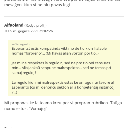
mesaĝon, kiun vi ne plu povas legi.
AlfRoland
(Rodyti profilį)
2009 m. gegužė 29 d. 21:02:26
Senegaùlo:
Esperantst estis kompatinda viktimo de tio kion li afable
nomas "forpreno"... (Mi havas alian vorton por tio..)
Jes mi ne respektas la regulojn, sed ne pro tio oni censuras
min... Aliaj ankaŭ senpune malrespektas... sed ne temas pri
samaj reguloj !
La regulo kiun mi malrespektis estas ke oni agu nur favore al
Esperanto (ĉu mi denoncu sekton al la konpetentaj instancoj
?...)
Mi proponas ke la teamo kreu por vi propran rubrikon. Taŭga
nomo estus: "Vomaĵoj".