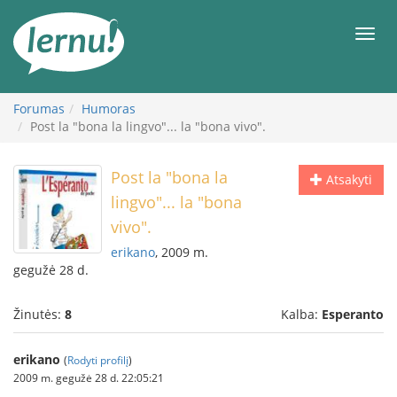
Į
turinį
Meni
Forumas
Humoras
Post la "bona la lingvo"... la "bona vivo".
Post la "bona la
Atsakyti
lingvo"... la "bona
vivo".
erikano
, 2009 m.
gegužė 28 d.
Žinutės:
8
Kalba:
Esperanto
erikano
(
Rodyti profilį
)
2009 m. gegužė 28 d. 22:05:21