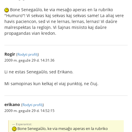
Bone Senegaŭlo, ke via mesaĝo aperas en la rubriko
"Humuro"! Vi sekvas kaj sekvas kaj sekvas same! La aliaj vere
havis paciencon, sed vi ne lernas, lernas, lernas! Vi daŭre
malrespektas la reglojn. Vi ŝajnas misiisto kaj daŭre
propagandas vian kredon.
Rogir
(
Rodyti profilį
)
2009 m. gegužė 29 d. 14:31:36
Li ne estas Senegaŭlo, sed Erikano.
Mi samopinas kun kelkaj el viaj punktoj, ne ĉiuj.
erikano
(
Rodyti profilį
)
2009 m. gegužė 29 d. 14:52:15
Esperantst:
Bone Senegaŭlo, ke via mesaĝo aperas en la rubriko