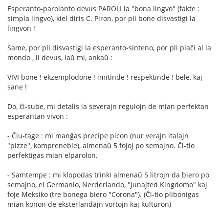
Esperanto-parolanto devus PAROLI la "bona lingvo" (fakte :
simpla lingvo), kiel diris C. Piron, por pli bone disvastigi la
lingvon !
Same, por pli disvastigi la esperanto-sinteno, por pli plaĉi al la
mondo , li devus, laŭ mi, ankaŭ :
VIVI bone ! ekzemplodone ! imitinde ! respektinde ! bele, kaj
sane !
Do, ĉi-sube, mi detalis la severajn regulojn de mian perfektan
esperantan vivon :
- Ĉiu-tage : mi manĝas precipe picon (nur verajn italajn
"pizze", kompreneble), almenaŭ 5 fojoj po semajno. Ĉi-tio
perfektigas mian elparolon.
- Samtempe : mi klopodas trinki almenaŭ 5 litrojn da biero po
semajno, el Germanio, Nerderlando, "Junajted Kingdomo" kaj
foje Meksiko (tre bonega biero "Corona"). (Ĉi-tio plibonigas
mian konon de eksterlandajn vortojn kaj kulturon)