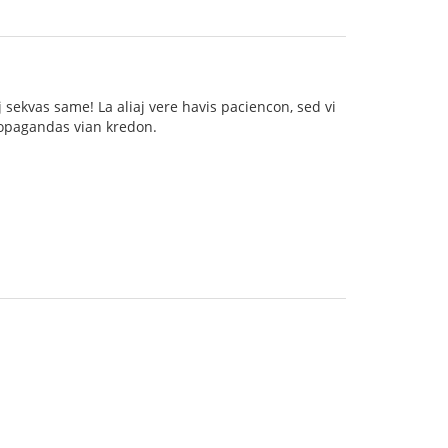
sekvas same! La aliaj vere havis paciencon, sed vi
propagandas vian kredon.