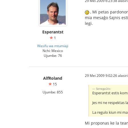
29 Mei 2009 6:23:38 alasiri
, Mi petas pardonon 
mia mesaĝo ŝajnis esti
legi.
Esperantst
1
Wasifu wa mtumiaji
Nchi: Mexico
Ujumbe: 76
29 Mei 2009 9:02:26 alasiri
AlfRoland
15
Senegaùlo:
Ujumbe: 855
Esperantst estis komp
Jes mi ne respektas l
La regulo kiun mi mal
Mi proponas ke la tea