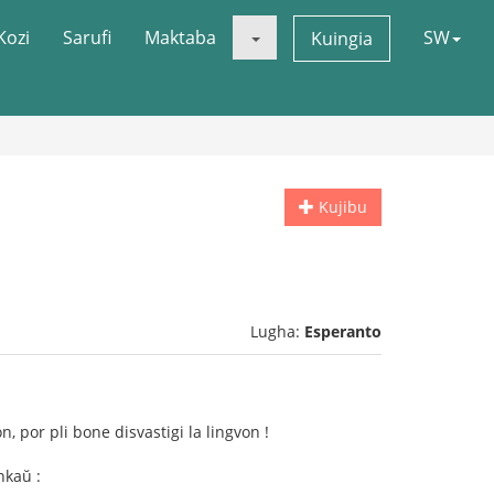
Kozi
Sarufi
Maktaba
SW
Kuingia
Kujibu
Lugha:
Esperanto
n, por pli bone disvastigi la lingvon !
nkaŭ :