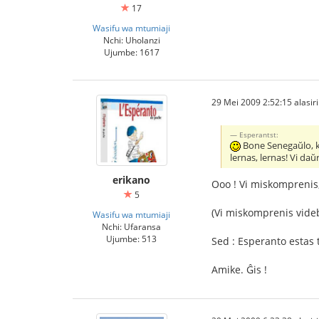
17
Wasifu wa mtumiaji
Nchi: Uholanzi
Ujumbe: 1617
29 Mei 2009 2:52:15 alasiri
Esperantst:
Bone Senegaŭlo, ke
lernas, lernas! Vi da
erikano
Ooo ! Vi miskomprenis,
5
(Vi miskomprenis videble
Wasifu wa mtumiaji
Nchi: Ufaransa
Ujumbe: 513
Sed : Esperanto estas t
Amike. Ĝis !