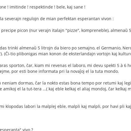
e ! imitinde ! respektinde ! bele, kaj sane !
s la severajn regulojn de mian perfektan esperantan vivon :
 precipe picon (nur verajn italajn "pizze", kompreneble), almenaŭ 5
as trinki almenaŭ 5 litrojn da biero po semajno, el Germanio, Ner
. (Ĉi-tio plibonigas mian konon de eksterlandajn vortojn kaj kultur
aras sporton, ĉar, kiam mi revenas el laboro, mi devu spekti 5 à 6 h
hejme, por esti bone informata pri la novaĵoj el la tuta mondo.
ŭ neniam dormas, ĉar la nokto estas bona tempo por retumi kaj legi
amikoj el la tut-tera ...( kaj eble kelkaj el aliaj mondoj, ĉar kelkaj 
 mi klopodas labori la malplej eble, malpli kaj malpli, por havi pli k
-esperanta" vivo ?