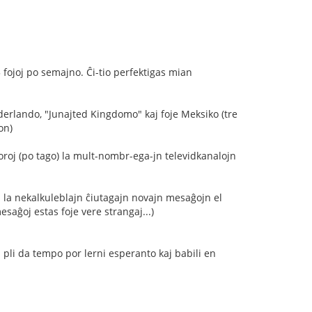
 fojoj po semajno. Ĉi-tio perfektigas mian
derlando, "Junajted Kingdomo" kaj foje Meksiko (tre
on)
oroj (po tago) la mult-nombr-ega-jn televidkanalojn
 la nekalkuleblajn ĉiutagajn novajn mesaĝojn el
mesaĝoj estas foje vere strangaj...)
aj pli da tempo por lerni esperanto kaj babili en