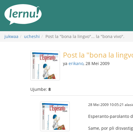
Kwa
maudhui
jukwaa
ucheshi
Post la "bona la lingvo"... la "bona vivo".
Post la "bona la lingvo
ya
erikano
, 28 Mei 2009
Ujumbe:
8
28 Mei 2009 10:05:21 alasi
Esperanto-parolanto dev
Same, por pli disvastig