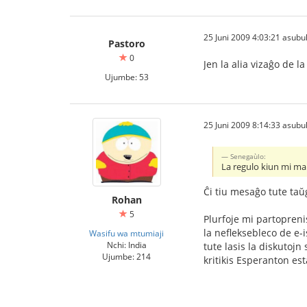
25 Juni 2009 4:03:21 asubu
Pastoro
0
Jen la alia vizaĝo de la
Ujumbe: 53
25 Juni 2009 8:14:33 asubu
Senegaùlo:
La regulo kiun mi mal
Ĉi tiu mesaĝo tute taŭ
Rohan
5
Plurfoje mi partopreni
la nefleksebleco de e-i
Wasifu wa mtumiaji
Nchi: India
tute lasis la diskutojn
Ujumbe: 214
kritikis Esperanton est