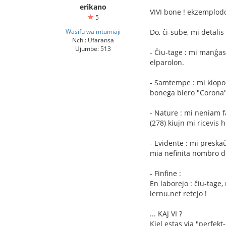
erikano
VIVI bone ! ekzemplodon
5
Wasifu wa mtumiaji
Do, ĉi-sube, mi detali
Nchi: Ufaransa
Ujumbe: 513
- Ĉiu-tage : mi manĝas
elparolon.
- Samtempe : mi klopod
bonega biero "Corona")
- Nature : mi neniam f
(278) kiujn mi ricevis 
- Evidente : mi preska
mia nefinita nombro de 
- Finfine :
En laborejo : ĉiu-tage,
lernu.net retejo !
... KAJ VI ?
Kiel estas via "perfekt