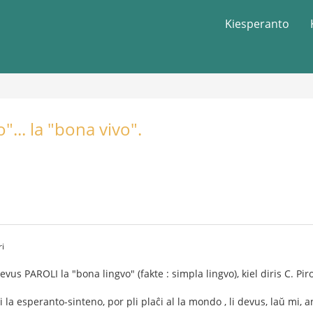
Kiesperanto
"... la "bona vivo".
ri
us PAROLI la "bona lingvo" (fakte : simpla lingvo), kiel diris C. Piro
i la esperanto-sinteno, por pli plaĉi al la mondo , li devus, laŭ mi, a