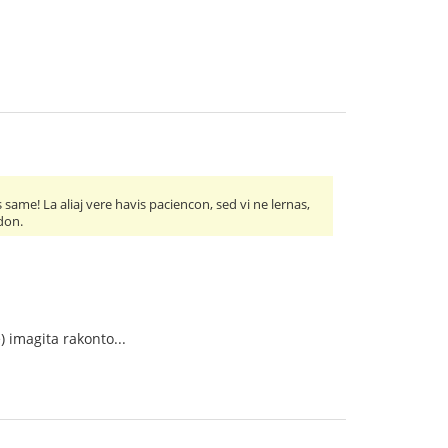
ame! La aliaj vere havis paciencon, sed vi ne lernas,
edon.
) imagita rakonto...