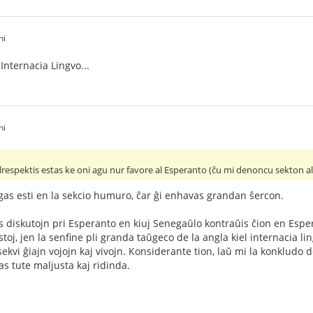
hi
 Internacia Lingvo...
hi
respektis estas ke oni agu nur favore al Esperanto (ĉu mi denoncu sekton al l
gas esti en la sekcio humuro, ĉar ĝi enhavas grandan ŝercon.
s diskutojn pri Esperanto en kiuj Senegaŭlo kontraŭis ĉion en Espera
stoj, jen la senfine pli granda taŭgeco de la angla kiel internacia li
 sekvi ĝiajn vojojn kaj vivojn. Konsiderante tion, laŭ mi la konkludo 
as tute maljusta kaj ridinda.