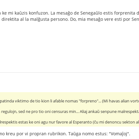
ke mi kaŭzis konfuzon. La mesaĝo de Senegaŭlo estis forprenita de l
 direktita al la malĝusta persono. Do, mia mesaĝo vere esti por Sen
atinda viktimo de tio kion li afable nomas "forpreno"... (Mi havas alian vorto
a regulojn, sed ne pro tio oni censuras min... Aliaj ankaŭ senpune malrespekta
respektis estas ke oni agu nur favore al Esperanto (ĉu mi denoncu sekton al l
mo kreu por vi propran rubrikon. Taŭga nomo estus: "Vomaĵoj".