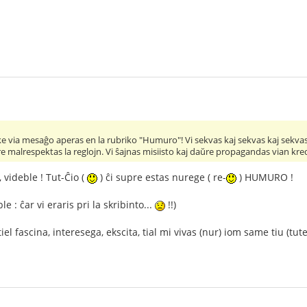
 via mesaĝo aperas en la rubriko "Humuro"! Vi sekvas kaj sekvas kaj sekvas s
ŭre malrespektas la reglojn. Vi ŝajnas misiisto kaj daŭre propagandas vian kr
 videble ! Tut-Ĉio (
) ĉi supre estas nurege ( re-
) HUMURO !
 : ĉar vi eraris pri la skribinto...
!!)
iel fascina, interesega, ekscita, tial mi vivas (nur) iom same tiu (tute