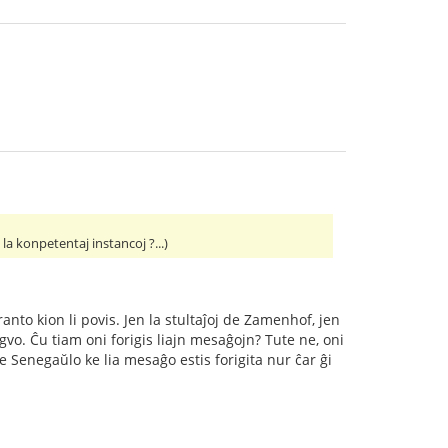
a konpetentaj instancoj ?...)
nto kion li povis. Jen la stultaĵoj de Zamenhof, jen
ngvo. Ĉu tiam oni forigis liajn mesaĝojn? Tute ne, oni
de Senegaŭlo ke lia mesaĝo estis forigita nur ĉar ĝi