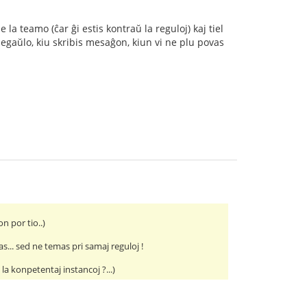
a teamo (ĉar ĝi estis kontraŭ la reguloj) kaj tiel
egaŭlo, kiu skribis mesaĝon, kiun vi ne plu povas
n por tio..)
s... sed ne temas pri samaj reguloj !
a konpetentaj instancoj ?...)