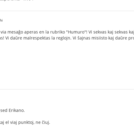
hi
ia mesaĝo aperas en la rubriko "Humuro"! Vi sekvas kaj sekvas kaj 
nas! Vi daŭre malrespektas la reglojn. Vi ŝajnas misiisto kaj daŭre 
 sed Erikano.
 el viaj punktoj, ne ĉiuj.