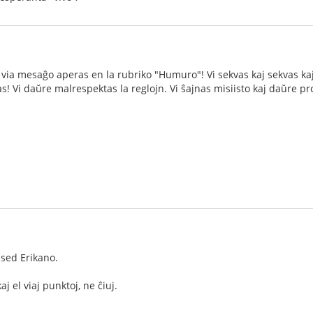
ia mesaĝo aperas en la rubriko "Humuro"! Vi sekvas kaj sekvas kaj 
nas! Vi daŭre malrespektas la reglojn. Vi ŝajnas misiisto kaj daŭre 
 sed Erikano.
 el viaj punktoj, ne ĉiuj.