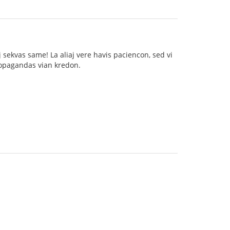
sekvas same! La aliaj vere havis paciencon, sed vi
propagandas vian kredon.