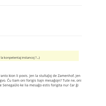
a konpetentaj instancoj ?...)
nto kion li povis. Jen la stultaĵoj de Zamenhof, jen
ngvo. Ĉu tiam oni forigis liajn mesaĝojn? Tute ne, oni
de Senegaŭlo ke lia mesaĝo estis forigita nur ĉar ĝi