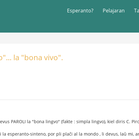
Esperanto?
Pelajaran
T
"... la "bona vivo".
us PAROLI la "bona lingvo" (fakte : simpla lingvo), kiel diris C. Piro
i la esperanto-sinteno, por pli plaĉi al la mondo , li devus, laŭ mi, a