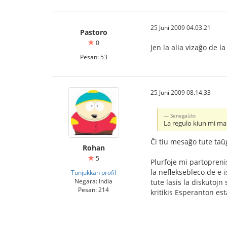
25 Juni 2009 04.03.21
Pastoro
0
Jen la alia vizaĝo de la
Pesan: 53
25 Juni 2009 08.14.33
Senegaùlo:
La regulo kiun mi mal
Ĉi tiu mesaĝo tute taŭ
Rohan
5
Plurfoje mi partopreni
la nefleksebleco de e-i
Tunjukkan profil
Negara: India
tute lasis la diskutojn
Pesan: 214
kritikis Esperanton est