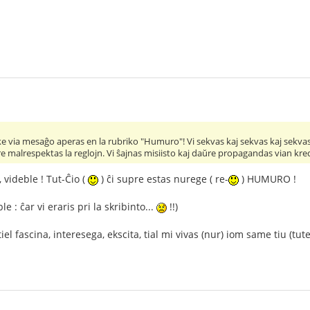
 via mesaĝo aperas en la rubriko "Humuro"! Vi sekvas kaj sekvas kaj sekvas s
ŭre malrespektas la reglojn. Vi ŝajnas misiisto kaj daŭre propagandas vian kr
 videble ! Tut-Ĉio (
) ĉi supre estas nurege ( re-
) HUMURO !
 : ĉar vi eraris pri la skribinto...
!!)
iel fascina, interesega, ekscita, tial mi vivas (nur) iom same tiu (tute