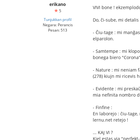
erikano
VIVI bone ! ekzemplodon
5
Tunjukkan profil
Do, ĉi-sube, mi detali
Negara: Perancis
Pesan: 513
- Ĉiu-tage : mi manĝas
elparolon.
- Samtempe : mi klopod
bonega biero "Corona")
- Nature : mi neniam f
(278) kiujn mi ricevis 
- Evidente : mi preska
mia nefinita nombro de 
- Finfine :
En laborejo : ĉiu-tage,
lernu.net retejo !
... KAJ VI ?
Kiel estas via "perfekt