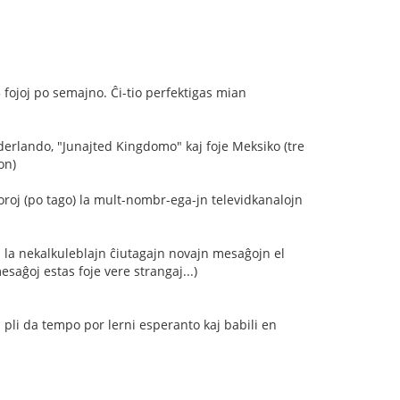
 fojoj po semajno. Ĉi-tio perfektigas mian
derlando, "Junajted Kingdomo" kaj foje Meksiko (tre
on)
oroj (po tago) la mult-nombr-ega-jn televidkanalojn
 la nekalkuleblajn ĉiutagajn novajn mesaĝojn el
mesaĝoj estas foje vere strangaj...)
aj pli da tempo por lerni esperanto kaj babili en