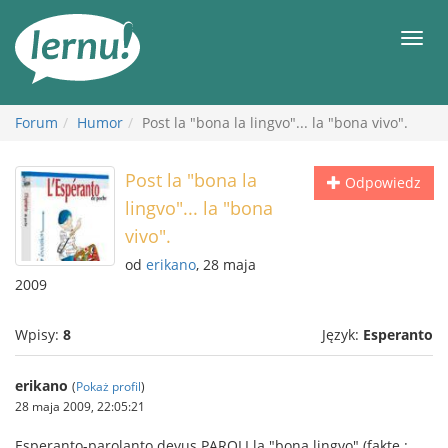
Więcej
Men
Forum
Humor
Post la "bona la lingvo"... la "bona vivo".
Post la "bona la
Odpowiedz
lingvo"... la "bona
vivo".
od
erikano
, 28 maja
2009
Wpisy:
8
Język:
Esperanto
erikano
(
Pokaż profil
)
28 maja 2009, 22:05:21
Esperanto-parolanto devus PAROLI la "bona lingvo" (fakte :