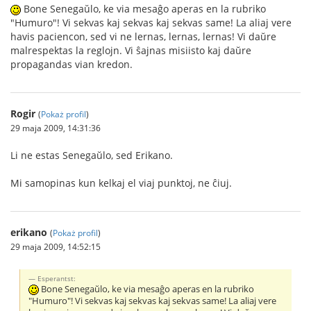
Bone Senegaŭlo, ke via mesaĝo aperas en la rubriko
"Humuro"! Vi sekvas kaj sekvas kaj sekvas same! La aliaj vere
havis paciencon, sed vi ne lernas, lernas, lernas! Vi daŭre
malrespektas la reglojn. Vi ŝajnas misiisto kaj daŭre
propagandas vian kredon.
Rogir
(
Pokaż profil
)
29 maja 2009, 14:31:36
Li ne estas Senegaŭlo, sed Erikano.
Mi samopinas kun kelkaj el viaj punktoj, ne ĉiuj.
erikano
(
Pokaż profil
)
29 maja 2009, 14:52:15
Esperantst:
Bone Senegaŭlo, ke via mesaĝo aperas en la rubriko
"Humuro"! Vi sekvas kaj sekvas kaj sekvas same! La aliaj vere