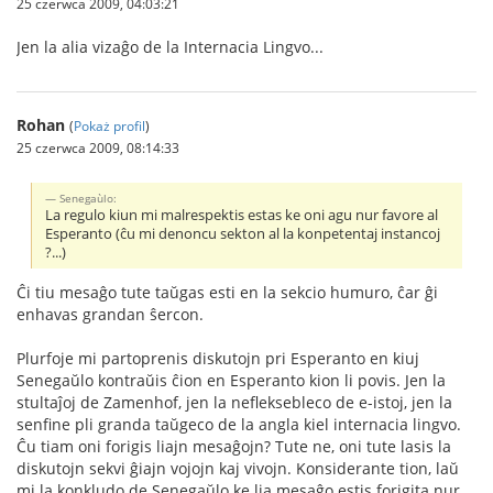
25 czerwca 2009, 04:03:21
Jen la alia vizaĝo de la Internacia Lingvo...
Rohan
(
Pokaż profil
)
25 czerwca 2009, 08:14:33
Senegaùlo:
La regulo kiun mi malrespektis estas ke oni agu nur favore al
Esperanto (ĉu mi denoncu sekton al la konpetentaj instancoj
?...)
Ĉi tiu mesaĝo tute taŭgas esti en la sekcio humuro, ĉar ĝi
enhavas grandan ŝercon.
Plurfoje mi partoprenis diskutojn pri Esperanto en kiuj
Senegaŭlo kontraŭis ĉion en Esperanto kion li povis. Jen la
stultaĵoj de Zamenhof, jen la nefleksebleco de e-istoj, jen la
senfine pli granda taŭgeco de la angla kiel internacia lingvo.
Ĉu tiam oni forigis liajn mesaĝojn? Tute ne, oni tute lasis la
diskutojn sekvi ĝiajn vojojn kaj vivojn. Konsiderante tion, laŭ
mi la konkludo de Senegaŭlo ke lia mesaĝo estis forigita nur