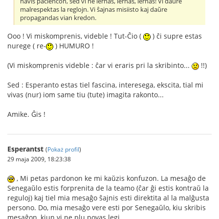
havis paciencon, sed vi ne lernas, lernas, lernas! Vi daŭre
malrespektas la reglojn. Vi ŝajnas misiisto kaj daŭre
propagandas vian kredon.
Ooo ! Vi miskomprenis, videble ! Tut-Ĉio (
) ĉi supre estas
nurege ( re-
) HUMURO !
(Vi miskomprenis videble : ĉar vi eraris pri la skribinto...
!!)
Sed : Esperanto estas tiel fascina, interesega, ekscita, tial mi
vivas (nur) iom same tiu (tute) imagita rakonto...
Amike. Ĝis !
Esperantst
(
Pokaż profil
)
29 maja 2009, 18:23:38
, Mi petas pardonon ke mi kaŭzis konfuzon. La mesaĝo de
Senegaŭlo estis forprenita de la teamo (ĉar ĝi estis kontraŭ la
reguloj) kaj tiel mia mesaĝo ŝajnis esti direktita al la malĝusta
persono. Do, mia mesaĝo vere esti por Senegaŭlo, kiu skribis
mesaĝon, kiun vi ne plu povas legi.