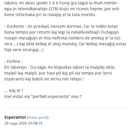
laboro, mi devu spekti 5 à 6 horoj (po tago) la mult-nombr-
ega-jn televidkanalojn (278) kiujn mi ricevis hejme, por esti
bone informata pri la novaĵoj el la tuta mondo.
- Evidente : mi preskaŭ neniam dormas, ĉar la nokto estas
bona tempo por retumi kaj legi la nekalkuleblajn ĉiutagajn
novajn mesaĝojn el mia nefinita nombro de amikoj el la tut-
tera ...( kaj eble kelkaj el aliaj mondoj, ĉar kelkaj mesaĝoj estas
foje vere strangaj...)
- Finfine :
En laborejo : ĉiu-tage, mi klopodas labori la malplej eble,
malpli kaj malpli, por havi pli kaj pli da tempo por lerni
esperanto kaj babili en lernu.net retejo !
... KAJ VI ?
Kiel estas via "perfekt-esperanta" vivo ?
Esperantst
(
Pokaż profil
)
29 maja 2009, 05:58:19