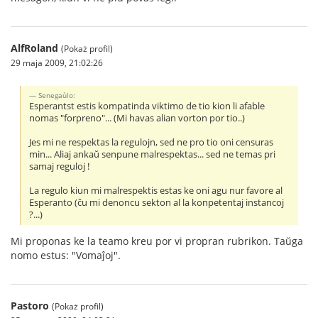
AlfRoland
(Pokaż profil)
29 maja 2009, 21:02:26
Senegaùlo:
Esperantst estis kompatinda viktimo de tio kion li afable
nomas "forpreno"... (Mi havas alian vorton por tio..)
Jes mi ne respektas la regulojn, sed ne pro tio oni censuras
min... Aliaj ankaŭ senpune malrespektas... sed ne temas pri
samaj reguloj !
La regulo kiun mi malrespektis estas ke oni agu nur favore al
Esperanto (ĉu mi denoncu sekton al la konpetentaj instancoj
?...)
Mi proponas ke la teamo kreu por vi propran rubrikon. Taŭga
nomo estus: "Vomaĵoj".
Pastoro
(Pokaż profil)