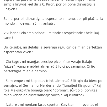
simpla lingvo), kiel diris C. Piron, por pli bone disvastigi la
lingvon !
Same, por pli disvastigi la esperanto-sinteno, por pli plaĉi al la
mondo , li devus, laŭ mi, ankaŭ :
VIVI bone ! ekzemplodone ! imitinde ! respektinde ! bele, kaj
sane !
Do, ĉi-sube, mi detalis la severajn regulojn de mian perfektan
esperantan vivon :
- Ĉiu-tage : mi manĝas precipe picon (nur verajn italajn
"pizze", kompreneble), almenaŭ 5 fojoj po semajno. Ĉi-tio
perfektigas mian elparolon.
- Samtempe : mi klopodas trinki almenaŭ 5 litrojn da biero po
semajno, el Germanio, Nerderlando, "Junajted Kingdomo" kaj
foje Meksiko (tre bonega biero "Corona"). (Ĉi-tio plibonigas
mian konon de eksterlandajn vortojn kaj kulturon)
- Nature : mi neniam faras sporton, ĉar, kiam mi revenas el