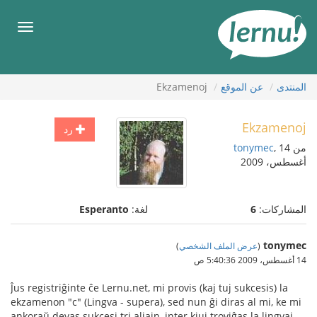
لى
لمحتويات
قائمة
طعام
المنتدى
عن الموقع
Ekzamenoj
Ekzamenoj
رد
من
, 14
tonymec
أغسطس، 2009
المشاركات:
6
لغة:
Esperanto
tonymec
(
عرض الملف الشخصي
)
14 أغسطس، 2009 5:40:36 ص
Ĵus registriĝinte ĉe Lernu.net, mi provis (kaj tuj sukcesis) la
ekzamenon "c" (Lingva - supera), sed nun ĝi diras al mi, ke mi
ankoraŭ devas sukcesi tri aliajn, inter kiuj troviĝas la lingvaj