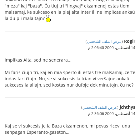
"meza" kaj "baza". Ĉu tiuj tri "lingvaj" ekzamenoj estas tiom
malsamaj, ke sukceso en la plej alta inter ili ne implicas ankaŭ
la du pli malaltajn?
Rogir
(
عرض الملف الشخصي
)
14 أغسطس، 2009 2:06:40 م
impli
k
as Alta, sed ne senerara...
Mi faris ĉiujn tri, kaj en mia sperto ili estas tre malsamaj, certe
indas fari ĉiujn. Nu, se vi sukcesis la trian vi verŝajne ankaŭ
sukcesos la aliajn, sed kostas nur dufoje dek minutojn, ĉu ne?
jchthys
(
عرض الملف الشخصي
)
14 أغسطس، 2009 2:36:06 م
Kaj se vi sukcesis je la Baza ekzamenon, mi povas ricevi unu
senpagan Esperanto-gazeton…