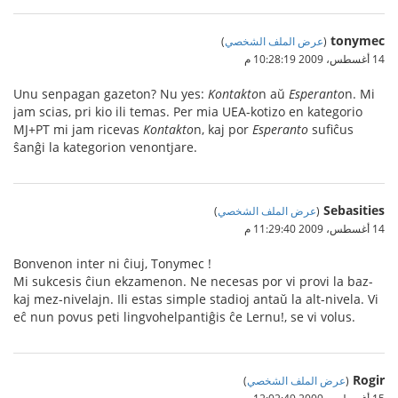
tonymec
(
عرض الملف الشخصي
)
14 أغسطس، 2009 10:28:19 م
Unu senpagan gazeton? Nu yes:
Kontakto
n aŭ
Esperanto
n. Mi
jam scias, pri kio ili temas. Per mia UEA-kotizo en kategorio
MJ+PT mi jam ricevas
Kontakto
n, kaj por
Esperanto
sufiĉus
ŝanĝi la kategorion venontjare.
Sebasities
(
عرض الملف الشخصي
)
14 أغسطس، 2009 11:29:40 م
Bonvenon inter ni ĉiuj, Tonymec !
Mi sukcesis ĉiun ekzamenon. Ne necesas por vi provi la baz-
kaj mez-nivelajn. Ili estas simple stadioj antaŭ la alt-nivela. Vi
eĉ nun povus peti lingvohelpantiĝis ĉe Lernu!, se vi volus.
Rogir
(
عرض الملف الشخصي
)