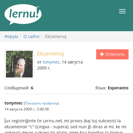
К
содержанию
Мен
Форум
О сайте
Ekzamenoj
Ekzamenoj
Ответить
от
tonymec
, 14 августа
2009 г.
Сообщений:
6
Язык:
Esperanto
tonymec
(
Показать профиль
)
14 августа 2009 г., 5:40:36
Ĵus registriĝinte ĉe Lernu.net, mi provis (kaj tuj sukcesis) la
ekzamenon "c" (Lingva - supera), sed nun ĝi diras al mi, ke mi
ankoraŭ devas sukcesi tri aliajn, inter kiuj troviĝas la lingvaj