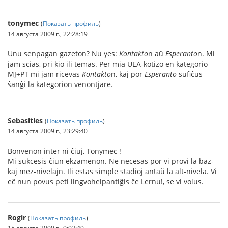
tonymec
(
Показать профиль
)
14 августа 2009 г., 22:28:19
Unu senpagan gazeton? Nu yes:
Kontakto
n aŭ
Esperanto
n. Mi
jam scias, pri kio ili temas. Per mia UEA-kotizo en kategorio
MJ+PT mi jam ricevas
Kontakto
n, kaj por
Esperanto
sufiĉus
ŝanĝi la kategorion venontjare.
Sebasities
(
Показать профиль
)
14 августа 2009 г., 23:29:40
Bonvenon inter ni ĉiuj, Tonymec !
Mi sukcesis ĉiun ekzamenon. Ne necesas por vi provi la baz-
kaj mez-nivelajn. Ili estas simple stadioj antaŭ la alt-nivela. Vi
eĉ nun povus peti lingvohelpantiĝis ĉe Lernu!, se vi volus.
Rogir
(
Показать профиль
)