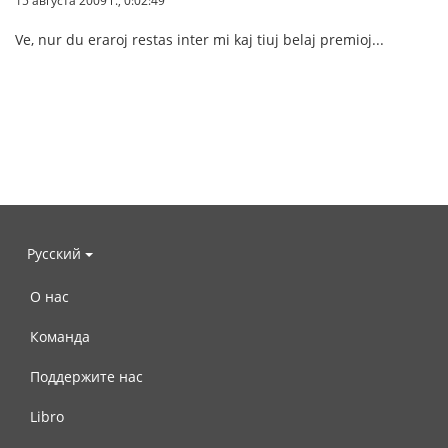
15 августа 2009 г., 0:02:49
Ve, nur du eraroj restas inter mi kaj tiuj belaj premioj...
Русский
О нас
Команда
Поддержите нас
Libro