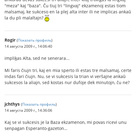
"meza" kaj "baza". Ĉu tiuj tri "lingvaj" ekzamenoj estas tiom
malsamaj, ke sukceso en la plej alta inter ili ne implicas ankaŭ
la du pli malaltajn?
Rogir
(
Показать профиль
)
14 августа 2009 г., 14:06:40
impli
k
as Alta, sed ne senerara...
Mi faris ĉiujn tri, kaj en mia sperto ili estas tre malsamaj, certe
indas fari ĉiujn. Nu, se vi sukcesis la trian vi verŝajne ankaŭ
sukcesos la aliajn, sed kostas nur dufoje dek minutojn, ĉu ne?
jchthys
(
Показать профиль
)
14 августа 2009 г., 14:36:06
Kaj se vi sukcesis je la Baza ekzamenon, mi povas ricevi unu
senpagan Esperanto-gazeton…