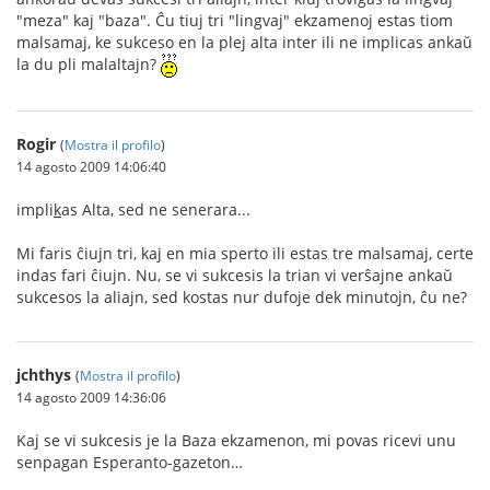
"meza" kaj "baza". Ĉu tiuj tri "lingvaj" ekzamenoj estas tiom
malsamaj, ke sukceso en la plej alta inter ili ne implicas ankaŭ
la du pli malaltajn?
Rogir
(
Mostra il profilo
)
14 agosto 2009 14:06:40
impli
k
as Alta, sed ne senerara...
Mi faris ĉiujn tri, kaj en mia sperto ili estas tre malsamaj, certe
indas fari ĉiujn. Nu, se vi sukcesis la trian vi verŝajne ankaŭ
sukcesos la aliajn, sed kostas nur dufoje dek minutojn, ĉu ne?
jchthys
(
Mostra il profilo
)
14 agosto 2009 14:36:06
Kaj se vi sukcesis je la Baza ekzamenon, mi povas ricevi unu
senpagan Esperanto-gazeton…