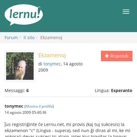
Vai
all’indice
Men
Forum
Il sito
Ekzamenoj
Ekzamenoj
Rispondi
di
tonymec
, 14 agosto
2009
Messaggi:
6
Lingua:
Esperanto
tonymec
(
Mostra il profilo
)
14 agosto 2009 05:40:36
Ĵus registriĝinte ĉe Lernu.net, mi provis (kaj tuj sukcesis) la
ekzamenon "c" (Lingva - supera), sed nun ĝi diras al mi, ke mi
ankoraŭ devas sukcesi tri aliajn, inter kiuj troviĝas la lingvaj