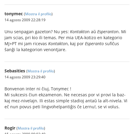
tonymec
(
Mostra il profilo
)
14 agosto 2009 22:28:19
Unu senpagan gazeton? Nu yes:
Kontakto
n aŭ
Esperanto
n. Mi
jam scias, pri kio ili temas. Per mia UEA-kotizo en kategorio
MJ+PT mi jam ricevas
Kontakto
n, kaj por
Esperanto
sufiĉus
ŝanĝi la kategorion venontjare.
Sebasities
(
Mostra il profilo
)
14 agosto 2009 23:29:40
Bonvenon inter ni ĉiuj, Tonymec !
Mi sukcesis ĉiun ekzamenon. Ne necesas por vi provi la baz-
kaj mez-nivelajn. Ili estas simple stadioj antaŭ la alt-nivela. Vi
eĉ nun povus peti lingvohelpantiĝis ĉe Lernu!, se vi volus.
Rogir
(
Mostra il profilo
)