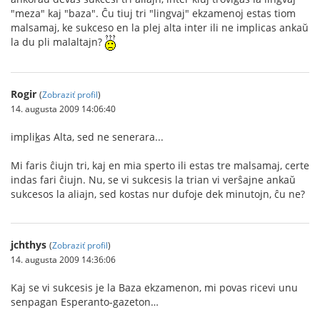
"meza" kaj "baza". Ĉu tiuj tri "lingvaj" ekzamenoj estas tiom
malsamaj, ke sukceso en la plej alta inter ili ne implicas ankaŭ
la du pli malaltajn?
Rogir
(
Zobraziť profil
)
14. augusta 2009 14:06:40
impli
k
as Alta, sed ne senerara...
Mi faris ĉiujn tri, kaj en mia sperto ili estas tre malsamaj, certe
indas fari ĉiujn. Nu, se vi sukcesis la trian vi verŝajne ankaŭ
sukcesos la aliajn, sed kostas nur dufoje dek minutojn, ĉu ne?
jchthys
(
Zobraziť profil
)
14. augusta 2009 14:36:06
Kaj se vi sukcesis je la Baza ekzamenon, mi povas ricevi unu
senpagan Esperanto-gazeton…