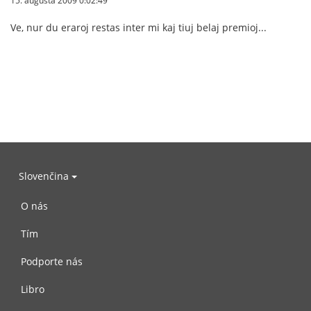
15. augusta 2009 0:02:49
Ve, nur du eraroj restas inter mi kaj tiuj belaj premioj...
Slovenčina
O nás
Tím
Podporte nás
Libro