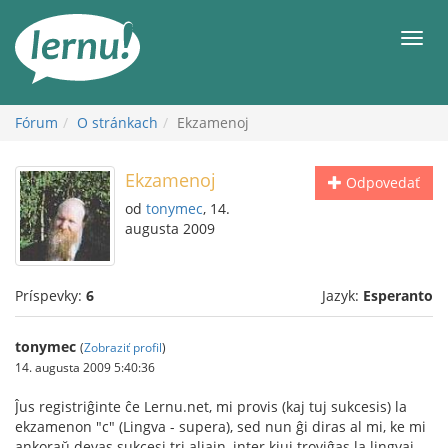
Späť
na
Men
obsah
Fórum
O stránkach
Ekzamenoj
Ekzamenoj
Odpovedať
od
tonymec
, 14.
augusta 2009
Príspevky:
6
Jazyk:
Esperanto
tonymec
(
Zobraziť profil
)
14. augusta 2009 5:40:36
Ĵus registriĝinte ĉe Lernu.net, mi provis (kaj tuj sukcesis) la
ekzamenon "c" (Lingva - supera), sed nun ĝi diras al mi, ke mi
ankoraŭ devas sukcesi tri aliajn, inter kiuj troviĝas la lingvaj