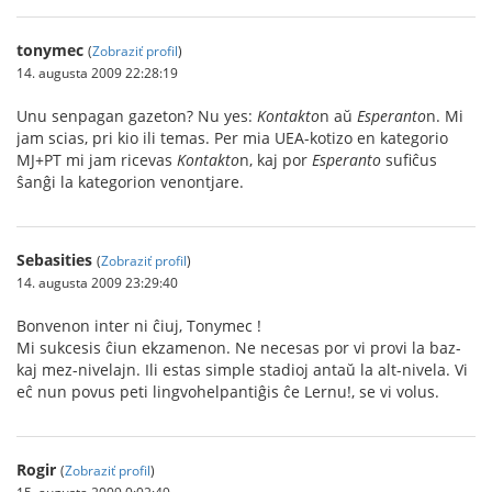
tonymec
(
Zobraziť profil
)
14. augusta 2009 22:28:19
Unu senpagan gazeton? Nu yes:
Kontakto
n aŭ
Esperanto
n. Mi
jam scias, pri kio ili temas. Per mia UEA-kotizo en kategorio
MJ+PT mi jam ricevas
Kontakto
n, kaj por
Esperanto
sufiĉus
ŝanĝi la kategorion venontjare.
Sebasities
(
Zobraziť profil
)
14. augusta 2009 23:29:40
Bonvenon inter ni ĉiuj, Tonymec !
Mi sukcesis ĉiun ekzamenon. Ne necesas por vi provi la baz-
kaj mez-nivelajn. Ili estas simple stadioj antaŭ la alt-nivela. Vi
eĉ nun povus peti lingvohelpantiĝis ĉe Lernu!, se vi volus.
Rogir
(
Zobraziť profil
)