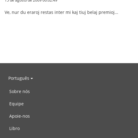
15 de agosto de 2009 00:02:49
Ve, nur du eraroj restas inter mi kaj tiuj belaj premioj...
Português
Sobre nós
Equipe
Apoie-nos
Libro