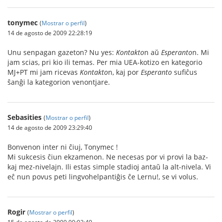
tonymec
(
Mostrar o perfil
)
14 de agosto de 2009 22:28:19
Unu senpagan gazeton? Nu yes:
Kontakto
n aŭ
Esperanto
n. Mi
jam scias, pri kio ili temas. Per mia UEA-kotizo en kategorio
MJ+PT mi jam ricevas
Kontakto
n, kaj por
Esperanto
sufiĉus
ŝanĝi la kategorion venontjare.
Sebasities
(
Mostrar o perfil
)
14 de agosto de 2009 23:29:40
Bonvenon inter ni ĉiuj, Tonymec !
Mi sukcesis ĉiun ekzamenon. Ne necesas por vi provi la baz-
kaj mez-nivelajn. Ili estas simple stadioj antaŭ la alt-nivela. Vi
eĉ nun povus peti lingvohelpantiĝis ĉe Lernu!, se vi volus.
Rogir
(
Mostrar o perfil
)