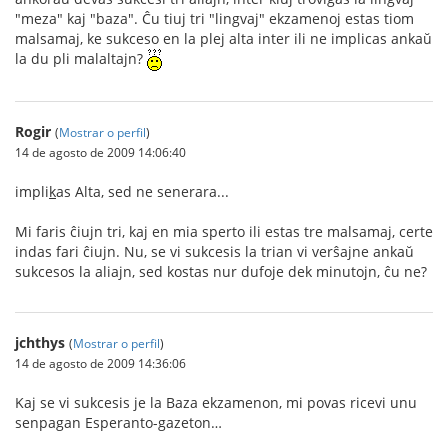
"meza" kaj "baza". Ĉu tiuj tri "lingvaj" ekzamenoj estas tiom
malsamaj, ke sukceso en la plej alta inter ili ne implicas ankaŭ
la du pli malaltajn?
Rogir
(
Mostrar o perfil
)
14 de agosto de 2009 14:06:40
impli
k
as Alta, sed ne senerara...
Mi faris ĉiujn tri, kaj en mia sperto ili estas tre malsamaj, certe
indas fari ĉiujn. Nu, se vi sukcesis la trian vi verŝajne ankaŭ
sukcesos la aliajn, sed kostas nur dufoje dek minutojn, ĉu ne?
jchthys
(
Mostrar o perfil
)
14 de agosto de 2009 14:36:06
Kaj se vi sukcesis je la Baza ekzamenon, mi povas ricevi unu
senpagan Esperanto-gazeton…