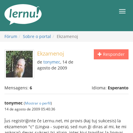
Ir
ao
Men
conteúdo
Fórum
Sobre o portal
Ekzamenoj
Ekzamenoj
Responder
de
tonymec
, 14 de
agosto de 2009
Mensagens:
6
Idioma:
Esperanto
tonymec
(
Mostrar o perfil
)
14 de agosto de 2009 05:40:36
Ĵus registriĝinte ĉe Lernu.net, mi provis (kaj tuj sukcesis) la
ekzamenon "c" (Lingva - supera), sed nun ĝi diras al mi, ke mi
ankoraŭ devas sukcesi tri aliajn, inter kiuj troviĝas la lingvaj