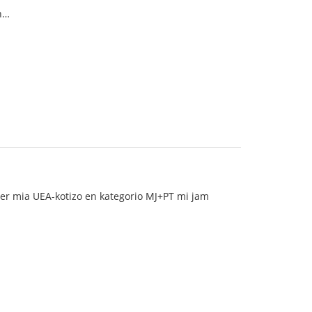
on…
. Per mia UEA-kotizo en kategorio MJ+PT mi jam