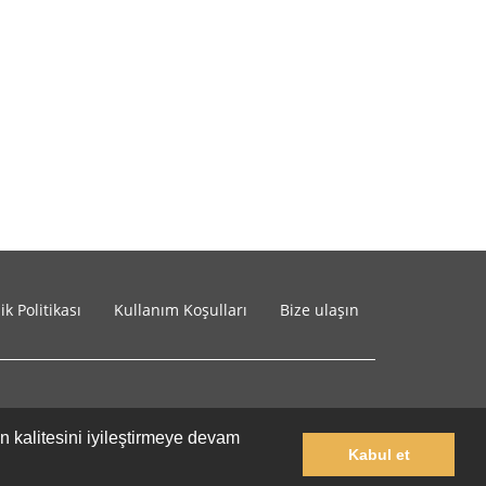
lik Politikası
Kullanım Koşulları
Bize ulaşın
in kalitesini iyileştirmeye devam
Kabul et