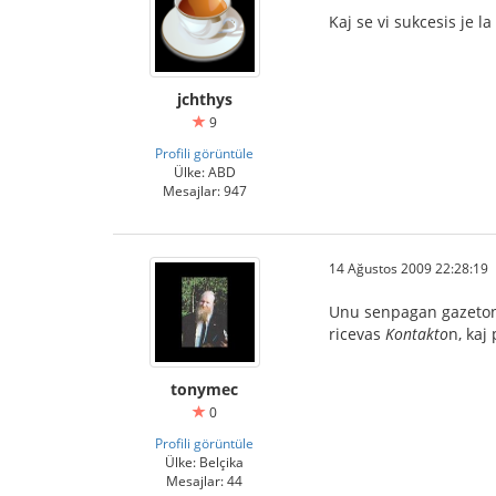
Kaj se vi sukcesis je
jchthys
9
Profili görüntüle
Ülke: ABD
Mesajlar: 947
14 Ağustos 2009 22:28:19
Unu senpagan gazeto
ricevas
Kontakto
n, kaj
tonymec
0
Profili görüntüle
Ülke: Belçika
Mesajlar: 44