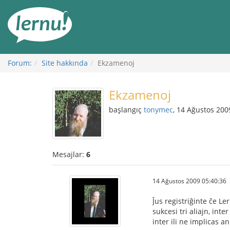
İçerik
Görüntüleme
Forum:
Site hakkında
Ekzamenoj
Ekzamenoj
başlangıç
tonymec
, 14 Ağustos 200
Mesajlar:
6
14 Ağustos 2009 05:40:36
Ĵus registriĝinte ĉe Le
sukcesi tri aliajn, int
inter ili ne implicas a