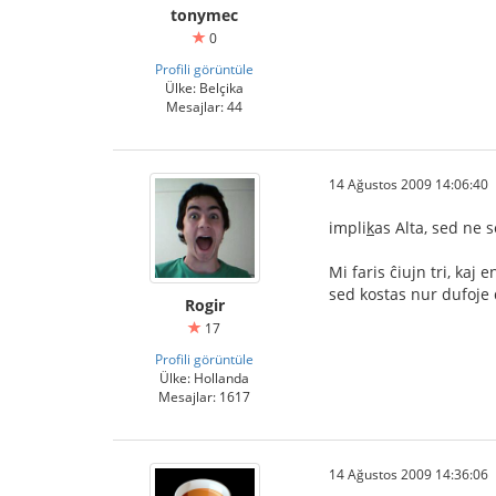
tonymec
0
Profili görüntüle
Ülke: Belçika
Mesajlar: 44
14 Ağustos 2009 14:06:40
impli
k
as Alta, sed ne s
Mi faris ĉiujn tri, kaj 
sed kostas nur dufoje 
Rogir
17
Profili görüntüle
Ülke: Hollanda
Mesajlar: 1617
14 Ağustos 2009 14:36:06