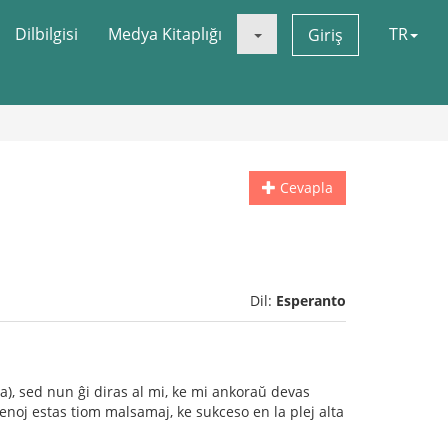
Dilbilgisi
Medya Kitaplığı
TR
Giriş
Cevapla
Dil:
Esperanto
ra), sed nun ĝi diras al mi, ke mi ankoraŭ devas
zamenoj estas tiom malsamaj, ke sukceso en la plej alta