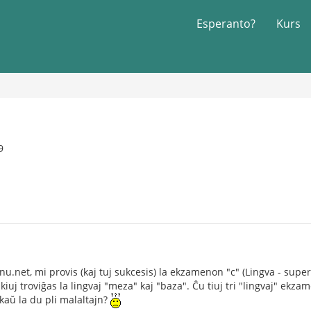
Esperanto?
Kurs
9
rnu.net, mi provis (kaj tuj sukcesis) la ekzamenon "c" (Lingva - supe
er kiuj troviĝas la lingvaj "meza" kaj "baza". Ĉu tiuj tri "lingvaj" ek
nkaŭ la du pli malaltajn?