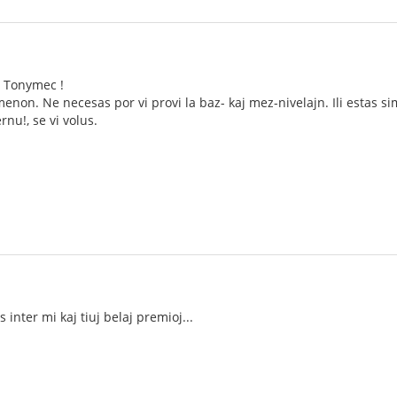
, Tonymec !
non. Ne necesas por vi provi la baz- kaj mez-nivelajn. Ili estas sim
rnu!, se vi volus.
 inter mi kaj tiuj belaj premioj...