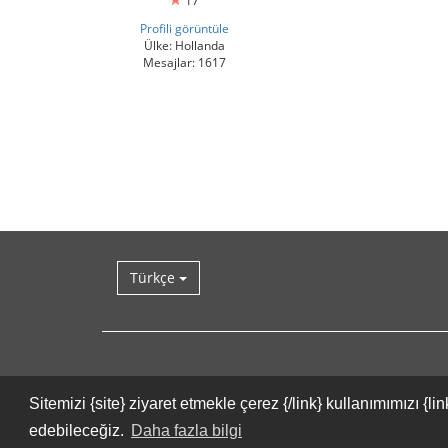
17
Profili görüntüle
Ülke: Hollanda
Mesajlar: 1617
Türkçe
Sitemizi {site} ziyaret etmekle çerez {/link} kullanımımızı 
edebileceğiz.
Daha fazla bilgi