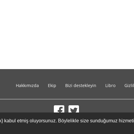
Hakkımızda
Ekip
Bizi destekleyin
Libro
Gizli
{link} kabul etmiş oluyorsunuz. Böylelikle size sunduğumuz hizmet
© 2002-2026 lernu.net |
Impressum