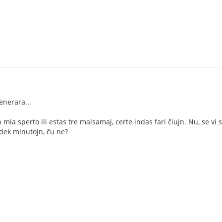
enerara...
en mia sperto ili estas tre malsamaj, certe indas fari ĉiujn. Nu, se vi
dek minutojn, ĉu ne?