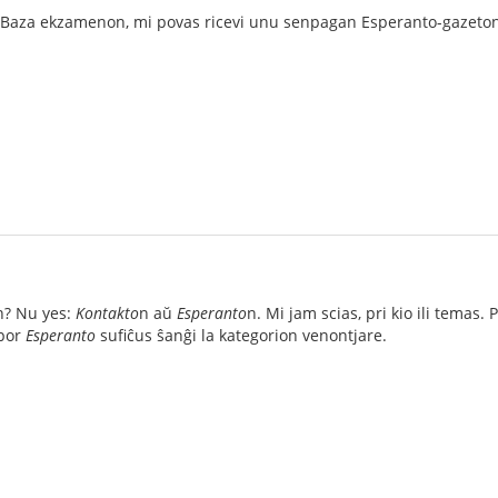
 la Baza ekzamenon, mi povas ricevi unu senpagan Esperanto-gazet
n? Nu yes:
Kontakto
n aŭ
Esperanto
n. Mi jam scias, pri kio ili temas
 por
Esperanto
sufiĉus ŝanĝi la kategorion venontjare.