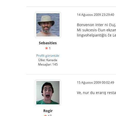
14 Ağustos 2009 23:29:40
Bonvenon inter ni ĉiuj
Mi sukcesis ĉiun ekzame
lingvohelpantiĝis ĉe Le
Sebasities
1
Profili görüntüle
Ülke: Kanada
Mesajlar: 145
15 Ağustos 2009 00:02:49
Ve, nur du eraroj restas
Rogir