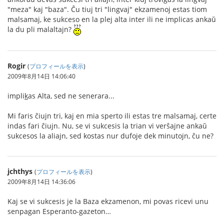
"meza" kaj "baza". Ĉu tiuj tri "lingvaj" ekzamenoj estas tiom
malsamaj, ke sukceso en la plej alta inter ili ne implicas ankaŭ
la du pli malaltajn?
Rogir
(
プロフィールを表示
)
2009年8月14日 14:06:40
impli
k
as Alta, sed ne senerara...
Mi faris ĉiujn tri, kaj en mia sperto ili estas tre malsamaj, certe
indas fari ĉiujn. Nu, se vi sukcesis la trian vi verŝajne ankaŭ
sukcesos la aliajn, sed kostas nur dufoje dek minutojn, ĉu ne?
jchthys
(
プロフィールを表示
)
2009年8月14日 14:36:06
Kaj se vi sukcesis je la Baza ekzamenon, mi povas ricevi unu
senpagan Esperanto-gazeton…