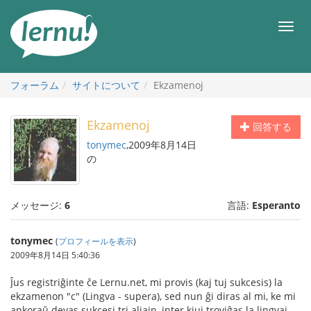
目
次
メ
へ
ニ
ュ
ー
フォーラム
サイトについて
Ekzamenoj
Ekzamenoj
回答する
tonymec
,2009年8月14日
の
メッセージ:
6
言語:
Esperanto
tonymec
(
プロフィールを表示
)
2009年8月14日 5:40:36
Ĵus registriĝinte ĉe Lernu.net, mi provis (kaj tuj sukcesis) la
ekzamenon "c" (Lingva - supera), sed nun ĝi diras al mi, ke mi
ankoraŭ devas sukcesi tri aliajn, inter kiuj troviĝas la lingvaj