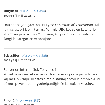
tonymec
(
プロフィールを表示
)
2009年8月14日 22:28:19
Unu senpagan gazeton? Nu yes:
Kontakto
n aŭ
Esperanto
n. Mi
jam scias, pri kio ili temas. Per mia UEA-kotizo en kategorio
MJ+PT mi jam ricevas
Kontakto
n, kaj por
Esperanto
sufiĉus
ŝanĝi la kategorion venontjare.
Sebasities
(
プロフィールを表示
)
2009年8月14日 23:29:40
Bonvenon inter ni ĉiuj, Tonymec !
Mi sukcesis ĉiun ekzamenon. Ne necesas por vi provi la baz-
kaj mez-nivelajn. Ili estas simple stadioj antaŭ la alt-nivela. Vi
eĉ nun povus peti lingvohelpantiĝis ĉe Lernu!, se vi volus.
Rogir
(
プロフィールを表示
)