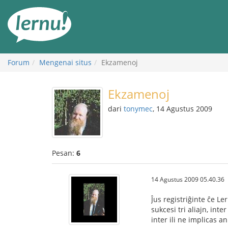
Ke
daftar
isi
Forum
Mengenai situs
Ekzamenoj
Ekzamenoj
dari
tonymec
, 14 Agustus 2009
Pesan:
6
14 Agustus 2009 05.40.36
Ĵus registriĝinte ĉe Le
sukcesi tri aliajn, int
inter ili ne implicas a