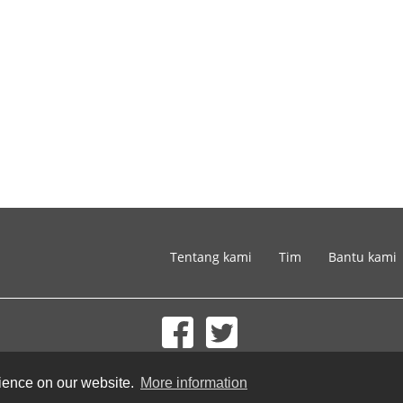
Tentang kami
Tim
Bantu kami
© 2002-2026 lernu.net |
Impressum
rience on our website.
More information