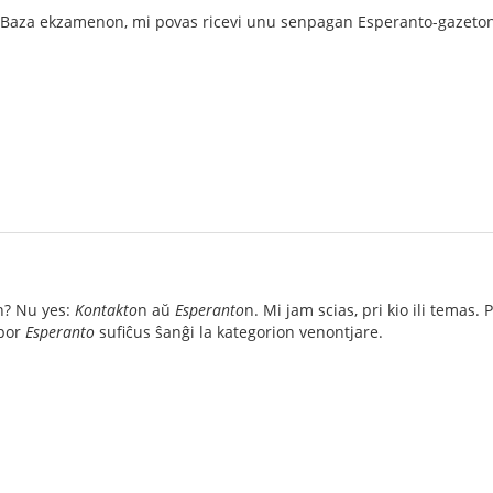
 la Baza ekzamenon, mi povas ricevi unu senpagan Esperanto-gazet
n? Nu yes:
Kontakto
n aŭ
Esperanto
n. Mi jam scias, pri kio ili temas
 por
Esperanto
sufiĉus ŝanĝi la kategorion venontjare.