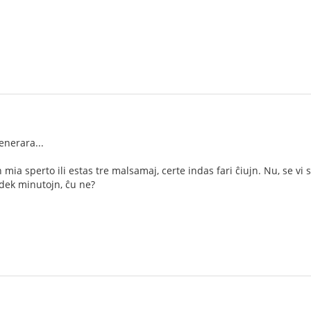
enerara...
en mia sperto ili estas tre malsamaj, certe indas fari ĉiujn. Nu, se vi
dek minutojn, ĉu ne?