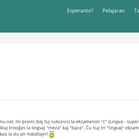
Esperanto?
Pelajaran
T
rnu.net, mi provis (kaj tuj sukcesis) la ekzamenon "c" (Lingva - supe
er kiuj troviĝas la lingvaj "meza" kaj "baza". Ĉu tiuj tri "lingvaj" ek
nkaŭ la du pli malaltajn?