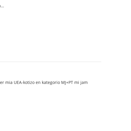
on…
. Per mia UEA-kotizo en kategorio MJ+PT mi jam