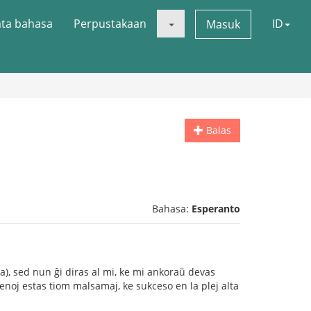
ata bahasa
Perpustakaan
ID
Masuk
Balas
Bahasa:
Esperanto
ra), sed nun ĝi diras al mi, ke mi ankoraŭ devas
zamenoj estas tiom malsamaj, ke sukceso en la plej alta