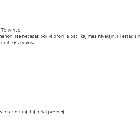
, Tonymec !
non. Ne necesas por vi provi la baz- kaj mez-nivelajn. Ili estas sim
rnu!, se vi volus.
 inter mi kaj tiuj belaj premioj...