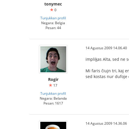
tonymec
0
Tunjukkan profil
Negara: Belgia
Pesan: 44
14 Agustus 2009 14.06.40
impli
k
as Alta, sed ne s
Mi faris ĉiujn tri, kaj 
sed kostas nur dufoje 
Rogir
17
Tunjukkan profil
Negara: Belanda
Pesan: 1617
14 Agustus 2009 14.36.06