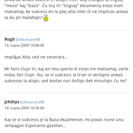
"meza" kaj "baza". Ĉu tiuj tri "lingvaj" ekzamenoj estas tiom
malsamaj, ke sukceso en la plej alta inter ili ne implicas ankaŭ
la du pli malaltajn?
Rogir
(
Ukázat profil
)
14. srpna 2009 14:06:40
impli
k
as Alta, sed ne senerara...
Mi faris ĉiujn tri, kaj en mia sperto ili estas tre malsamaj, certe
indas fari ĉiujn. Nu, se vi sukcesis la trian vi verŝajne ankaŭ
sukcesos la aliajn, sed kostas nur dufoje dek minutojn, ĉu ne?
jchthys
(
Ukázat profil
)
14. srpna 2009 14:36:06
Kaj se vi sukcesis je la Baza ekzamenon, mi povas ricevi unu
senpagan Esperanto-gazeton…