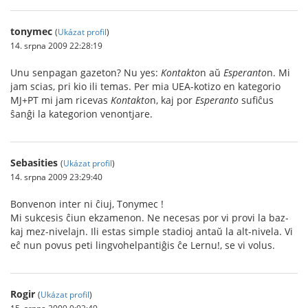
tonymec
(
Ukázat profil
)
14. srpna 2009 22:28:19
Unu senpagan gazeton? Nu yes:
Kontakto
n aŭ
Esperanto
n. Mi
jam scias, pri kio ili temas. Per mia UEA-kotizo en kategorio
MJ+PT mi jam ricevas
Kontakto
n, kaj por
Esperanto
sufiĉus
ŝanĝi la kategorion venontjare.
Sebasities
(
Ukázat profil
)
14. srpna 2009 23:29:40
Bonvenon inter ni ĉiuj, Tonymec !
Mi sukcesis ĉiun ekzamenon. Ne necesas por vi provi la baz-
kaj mez-nivelajn. Ili estas simple stadioj antaŭ la alt-nivela. Vi
eĉ nun povus peti lingvohelpantiĝis ĉe Lernu!, se vi volus.
Rogir
(
Ukázat profil
)