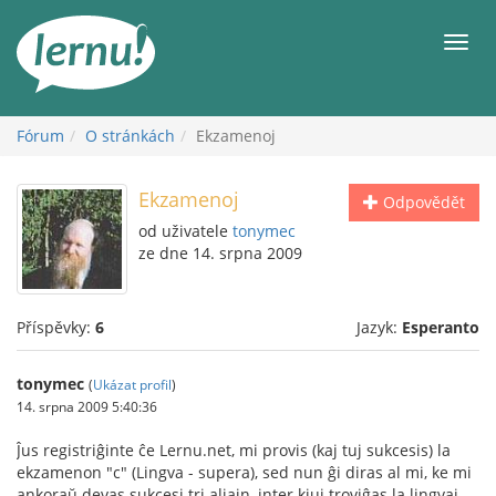
Přejít
k
Men
obsahu
Fórum
O stránkách
Ekzamenoj
Ekzamenoj
Odpovědět
od uživatele
tonymec
ze dne 14. srpna 2009
Příspěvky:
6
Jazyk:
Esperanto
tonymec
(
Ukázat profil
)
14. srpna 2009 5:40:36
Ĵus registriĝinte ĉe Lernu.net, mi provis (kaj tuj sukcesis) la
ekzamenon "c" (Lingva - supera), sed nun ĝi diras al mi, ke mi
ankoraŭ devas sukcesi tri aliajn, inter kiuj troviĝas la lingvaj