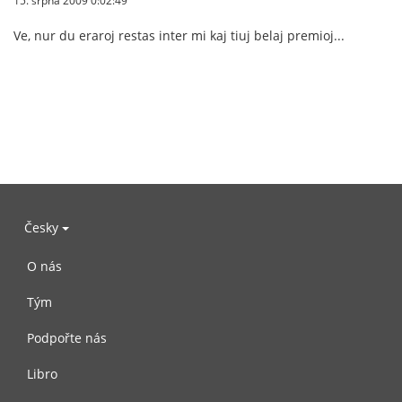
15. srpna 2009 0:02:49
Ve, nur du eraroj restas inter mi kaj tiuj belaj premioj...
Česky
O nás
Tým
Podpořte nás
Libro