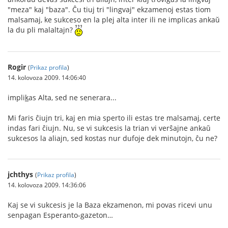
"meza" kaj "baza". Ĉu tiuj tri "lingvaj" ekzamenoj estas tiom
malsamaj, ke sukceso en la plej alta inter ili ne implicas ankaŭ
la du pli malaltajn?
Rogir
(
Prikaz profila
)
14. kolovoza 2009. 14:06:40
impli
k
as Alta, sed ne senerara...
Mi faris ĉiujn tri, kaj en mia sperto ili estas tre malsamaj, certe
indas fari ĉiujn. Nu, se vi sukcesis la trian vi verŝajne ankaŭ
sukcesos la aliajn, sed kostas nur dufoje dek minutojn, ĉu ne?
jchthys
(
Prikaz profila
)
14. kolovoza 2009. 14:36:06
Kaj se vi sukcesis je la Baza ekzamenon, mi povas ricevi unu
senpagan Esperanto-gazeton…