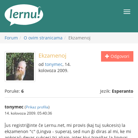
Sadržaj
Meni
Forum
O ovim stranicama
Ekzamenoj
Ekzamenoj
Odgovori
od
tonymec
, 14.
kolovoza 2009.
Poruke:
6
Jezik:
Esperanto
tonymec
(
Prikaz profila
)
14. kolovoza 2009. 05:40:36
Ĵus registriĝinte ĉe Lernu.net, mi provis (kaj tuj sukcesis) la
ekzamenon "c" (Lingva - supera), sed nun ĝi diras al mi, ke mi
ankoraŭ devas sukcesi tri aliajn, inter kiuj troviĝas la lingvaj