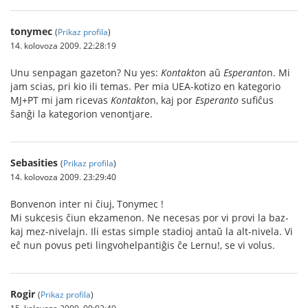
tonymec
(
Prikaz profila
)
14. kolovoza 2009. 22:28:19
Unu senpagan gazeton? Nu yes:
Kontakto
n aŭ
Esperanto
n. Mi
jam scias, pri kio ili temas. Per mia UEA-kotizo en kategorio
MJ+PT mi jam ricevas
Kontakto
n, kaj por
Esperanto
sufiĉus
ŝanĝi la kategorion venontjare.
Sebasities
(
Prikaz profila
)
14. kolovoza 2009. 23:29:40
Bonvenon inter ni ĉiuj, Tonymec !
Mi sukcesis ĉiun ekzamenon. Ne necesas por vi provi la baz-
kaj mez-nivelajn. Ili estas simple stadioj antaŭ la alt-nivela. Vi
eĉ nun povus peti lingvohelpantiĝis ĉe Lernu!, se vi volus.
Rogir
(
Prikaz profila
)