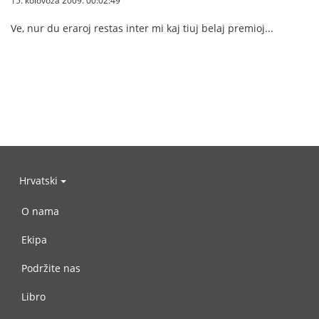
15. kolovoza 2009. 00:02:49
Ve, nur du eraroj restas inter mi kaj tiuj belaj premioj...
Hrvatski
O nama
Ekipa
Podržite nas
Libro