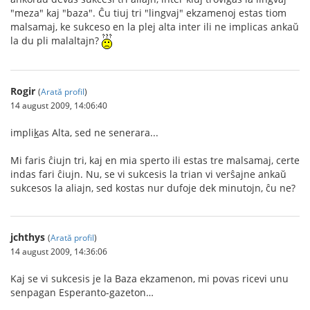
"meza" kaj "baza". Ĉu tiuj tri "lingvaj" ekzamenoj estas tiom
malsamaj, ke sukceso en la plej alta inter ili ne implicas ankaŭ
la du pli malaltajn?
Rogir
(
Arată profil
)
14 august 2009, 14:06:40
impli
k
as Alta, sed ne senerara...
Mi faris ĉiujn tri, kaj en mia sperto ili estas tre malsamaj, certe
indas fari ĉiujn. Nu, se vi sukcesis la trian vi verŝajne ankaŭ
sukcesos la aliajn, sed kostas nur dufoje dek minutojn, ĉu ne?
jchthys
(
Arată profil
)
14 august 2009, 14:36:06
Kaj se vi sukcesis je la Baza ekzamenon, mi povas ricevi unu
senpagan Esperanto-gazeton…