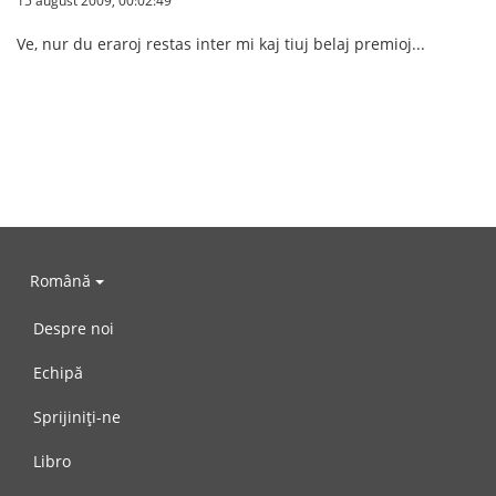
15 august 2009, 00:02:49
Ve, nur du eraroj restas inter mi kaj tiuj belaj premioj...
Română
Despre noi
Echipă
Sprijiniți-ne
Libro