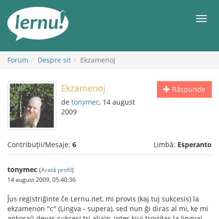
Mergi
la
Meni
conținut
Forum
Despre sit
Ekzamenoj
Ekzamenoj
Răspunde
de
tonymec
, 14 august
2009
Contribuții/Mesaje:
6
Limbă:
Esperanto
tonymec
(
Arată profil
)
14 august 2009, 05:40:36
Ĵus registriĝinte ĉe Lernu.net, mi provis (kaj tuj sukcesis) la
ekzamenon "c" (Lingva - supera), sed nun ĝi diras al mi, ke mi
ankoraŭ devas sukcesi tri aliajn, inter kiuj troviĝas la lingvaj