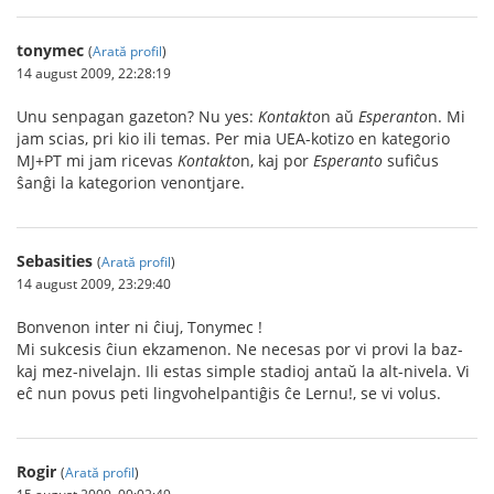
tonymec
(
Arată profil
)
14 august 2009, 22:28:19
Unu senpagan gazeton? Nu yes:
Kontakto
n aŭ
Esperanto
n. Mi
jam scias, pri kio ili temas. Per mia UEA-kotizo en kategorio
MJ+PT mi jam ricevas
Kontakto
n, kaj por
Esperanto
sufiĉus
ŝanĝi la kategorion venontjare.
Sebasities
(
Arată profil
)
14 august 2009, 23:29:40
Bonvenon inter ni ĉiuj, Tonymec !
Mi sukcesis ĉiun ekzamenon. Ne necesas por vi provi la baz-
kaj mez-nivelajn. Ili estas simple stadioj antaŭ la alt-nivela. Vi
eĉ nun povus peti lingvohelpantiĝis ĉe Lernu!, se vi volus.
Rogir
(
Arată profil
)