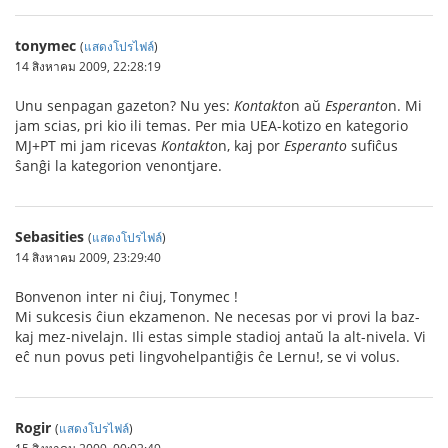
tonymec
(
แสดงโปรไฟล์
)
14 สิงหาคม 2009, 22:28:19
Unu senpagan gazeton? Nu yes:
Kontakto
n aŭ
Esperanto
n. Mi
jam scias, pri kio ili temas. Per mia UEA-kotizo en kategorio
MJ+PT mi jam ricevas
Kontakto
n, kaj por
Esperanto
sufiĉus
ŝanĝi la kategorion venontjare.
Sebasities
(
แสดงโปรไฟล์
)
14 สิงหาคม 2009, 23:29:40
Bonvenon inter ni ĉiuj, Tonymec !
Mi sukcesis ĉiun ekzamenon. Ne necesas por vi provi la baz-
kaj mez-nivelajn. Ili estas simple stadioj antaŭ la alt-nivela. Vi
eĉ nun povus peti lingvohelpantiĝis ĉe Lernu!, se vi volus.
Rogir
(
แสดงโปรไฟล์
)