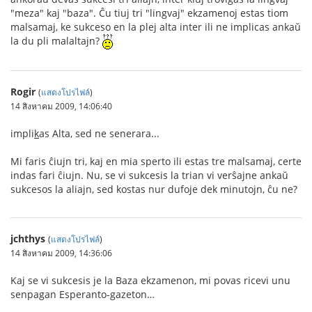
"meza" kaj "baza". Ĉu tiuj tri "lingvaj" ekzamenoj estas tiom
malsamaj, ke sukceso en la plej alta inter ili ne implicas ankaŭ
la du pli malaltajn?
Rogir
(
แสดงโปรไฟล์
)
14 สิงหาคม 2009, 14:06:40
impli
k
as Alta, sed ne senerara...
Mi faris ĉiujn tri, kaj en mia sperto ili estas tre malsamaj, certe
indas fari ĉiujn. Nu, se vi sukcesis la trian vi verŝajne ankaŭ
sukcesos la aliajn, sed kostas nur dufoje dek minutojn, ĉu ne?
jchthys
(
แสดงโปรไฟล์
)
14 สิงหาคม 2009, 14:36:06
Kaj se vi sukcesis je la Baza ekzamenon, mi povas ricevi unu
senpagan Esperanto-gazeton…