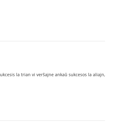
 sukcesis la trian vi verŝajne ankaŭ sukcesos la aliajn,