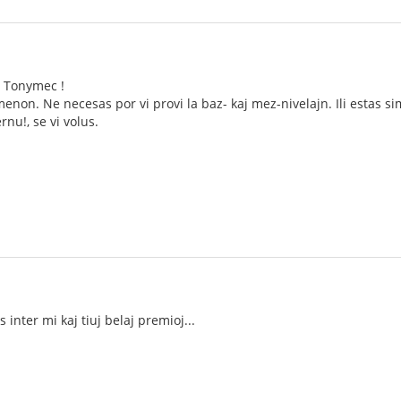
, Tonymec !
non. Ne necesas por vi provi la baz- kaj mez-nivelajn. Ili estas sim
rnu!, se vi volus.
 inter mi kaj tiuj belaj premioj...