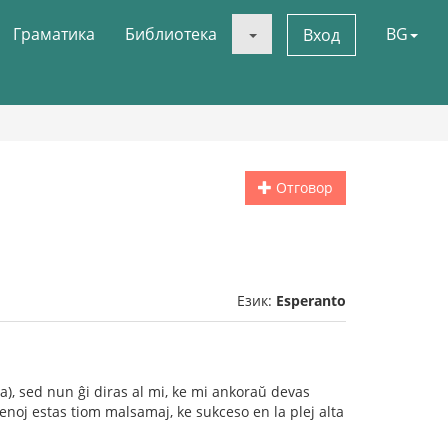
Граматика
Библиотека
BG
Вход
Отговор
Език:
Esperanto
ra), sed nun ĝi diras al mi, ke mi ankoraŭ devas
zamenoj estas tiom malsamaj, ke sukceso en la plej alta