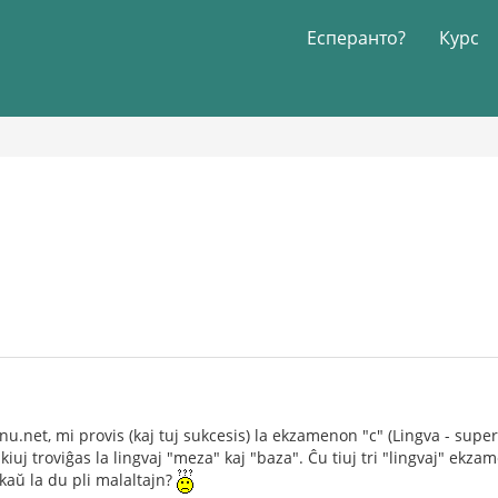
Есперанто?
Курс
rnu.net, mi provis (kaj tuj sukcesis) la ekzamenon "c" (Lingva - supe
er kiuj troviĝas la lingvaj "meza" kaj "baza". Ĉu tiuj tri "lingvaj" ek
nkaŭ la du pli malaltajn?