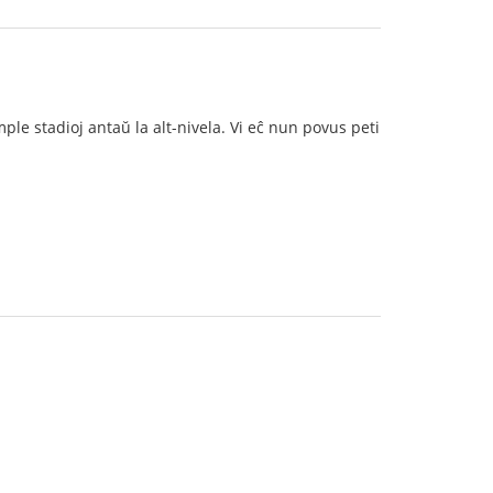
ple stadioj antaŭ la alt-nivela. Vi eĉ nun povus peti