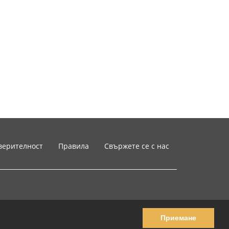
верителност
Правила
Свържете се с нас
Приемане