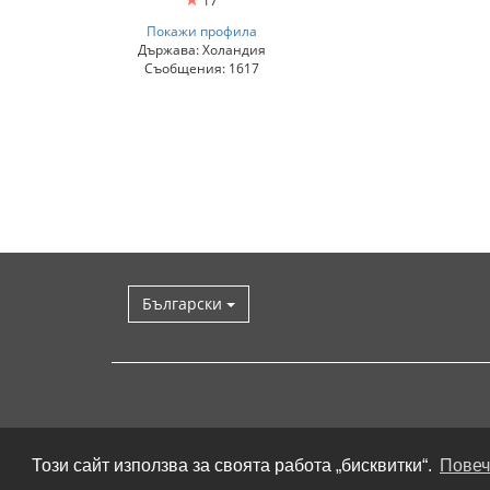
17
Покажи профила
Държава: Холандия
Съобщения: 1617
Български
Този сайт използва за своята работа „бисквитки“.
Повеч