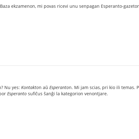
 la Baza ekzamenon, mi povas ricevi unu senpagan Esperanto-gazet
n? Nu yes:
Kontakto
n aŭ
Esperanto
n. Mi jam scias, pri kio ili temas
 por
Esperanto
sufiĉus ŝanĝi la kategorion venontjare.