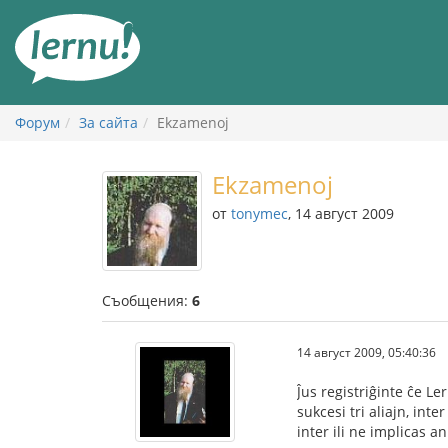
Към
съдържанието
Форум
За сайта
Ekzamenoj
Ekzamenoj
от
tonymec
, 14 август 2009
Съобщения:
6
14 август 2009, 05:40:36
Ĵus registriĝinte ĉe Le
sukcesi tri aliajn, int
inter ili ne implicas a