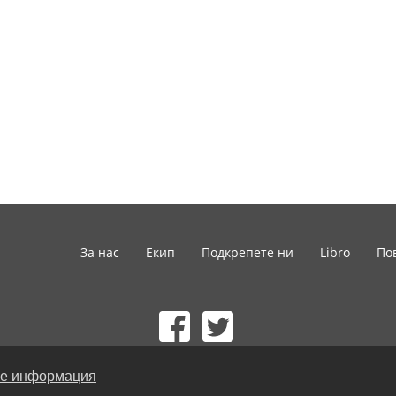
За нас
Екип
Подкрепете ни
Libro
По
© 2002-2026 lernu.net |
Impressum
е информация