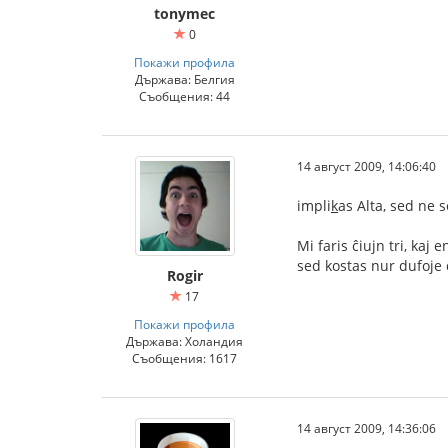
tonymec
0
Покажи профила
Държава: Белгия
Съобщения: 44
14 август 2009, 14:06:40
impli
k
as Alta, sed ne s
Mi faris ĉiujn tri, kaj 
sed kostas nur dufoje 
Rogir
17
Покажи профила
Държава: Холандия
Съобщения: 1617
14 август 2009, 14:36:06