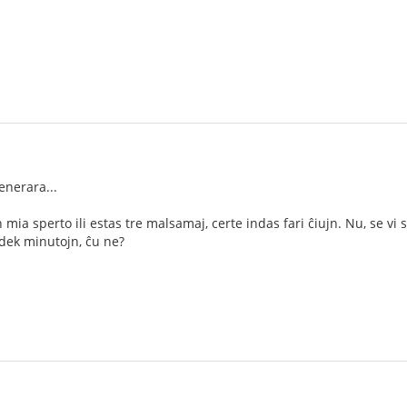
enerara...
en mia sperto ili estas tre malsamaj, certe indas fari ĉiujn. Nu, se vi
dek minutojn, ĉu ne?