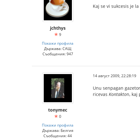
Kaj se vi sukcesis je
jchthys
9
Покажи профила
Държава: САЩ
Съобщения: 947
14 август 2009, 22:28:19
Unu senpagan gazeto
ricevas
Kontakto
n, kaj
tonymec
0
Покажи профила
Държава: Белгия
Съобщения: 44