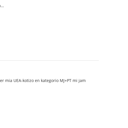
on…
. Per mia UEA-kotizo en kategorio MJ+PT mi jam