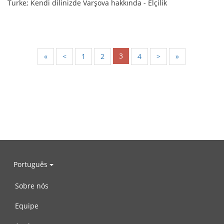
Turke; Kendi dilinizde Varşova hakkında - Elçilik
3
«
<
1
2
4
>
»
Português
Sobre nós
Equipe