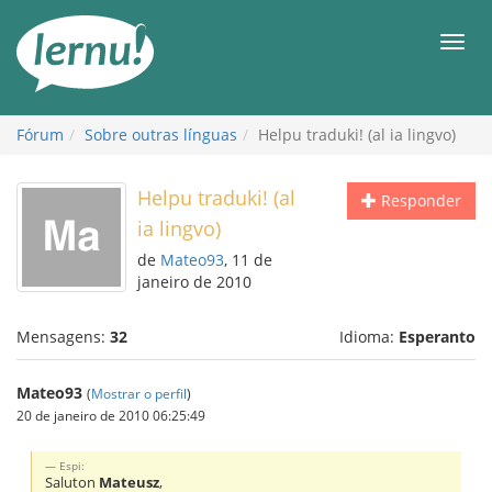
Ir
ao
Men
conteúdo
Fórum
Sobre outras línguas
Helpu traduki! (al ia lingvo)
Helpu traduki! (al
Responder
ia lingvo)
de
Mateo93
, 11 de
janeiro de 2010
Mensagens:
32
Idioma:
Esperanto
Mateo93
(
Mostrar o perfil
)
20 de janeiro de 2010 06:25:49
Espi:
Saluton
Mateusz
,