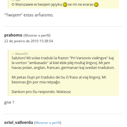
O Warszawie w twojem języku
se mi ne eraras
"Twojem" estas arĥaismo.
prahomo
(Mostrar o perfil)
22 de janeiro de 2010 15:38:54
Mateo93:
Saluton! Mi volas traduki la frazon "Pri Varsovio vialingve" kaj
la vorton "ambasado" al kiel eble plej multaj lingvoj. Mi jam
havas polan, anglan, francan, germanan kaj svedan tradukon.
Mi petas ĉiujn pri traduko de tiu ĉi frazo al viaj lingvoj. Mi
bezonas ĝin por mia retpaĝo.
Dankon pro ĉiu respondo. Mateusz
gne ?
oriol_vallverdu
(
Mostrar o perfil
)