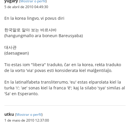
yugary
(
Mostrar o perfil
)
5 de abril de 2010 04:49:30
En la korea lingvo, vi povus diri
한국말로 알아 보는 바르샤바
(hangungmallo ara boneun Bareusyaba)
대사관
(daesagwan)
Tio estas iom "libera" traduko, ĉar en la korea, rekta traduko
de la vorto 'via' povas esti konsiderata kiel malĝentilaĵo.
En la latinalfabeta transliterumo, 'eu' estas elparolata kiel la
turka 'ı'; 'ae' sonas kiel la franca 'ê'; kaj la silabo 'sya' similas al
'ŝa' en Esperanto.
utku
(
Mostrar o perfil
)
1 de maio de 2010 12:37:00