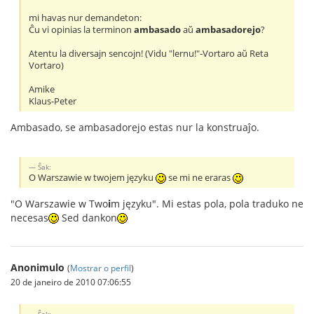
mi havas nur demandeton:
Ĉu vi opinias la terminon
ambasado
aŭ
ambasadorejo
?
Atentu la diversajn sencojn! (Vidu "lernu!"-Vortaro aŭ Reta
Vortaro)
Amike
Klaus-Peter
Ambasado, se ambasadorejo estas nur la konstruaĵo.
Ŝak:
O Warszawie w twojem języku
se mi ne eraras
"O Warszawie w Two
i
m języku". Mi estas pola, pola traduko ne
necesas
Sed dankon
Anonimulo
(
Mostrar o perfil
)
20 de janeiro de 2010 07:06:55
Ŝak: