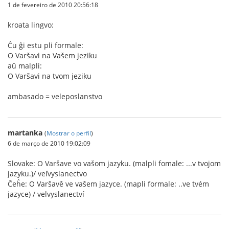
1 de fevereiro de 2010 20:56:18
kroata lingvo:
Ĉu ĝi estu pli formale:
O Varšavi na Vašem jeziku
aŭ malpli:
O Varšavi na tvom jeziku
ambasado = veleposlanstvo
martanka
(
Mostrar o perfil
)
6 de março de 2010 19:02:09
Slovake: O Varšave vo vašom jazyku. (malpli fomale: ...v tvojom
jazyku.)/ veľvyslanectvo
Ĉeĥe: O Varšavě ve vašem jazyce. (mapli formale: ..ve tvém
jazyce) / velvyslanectví