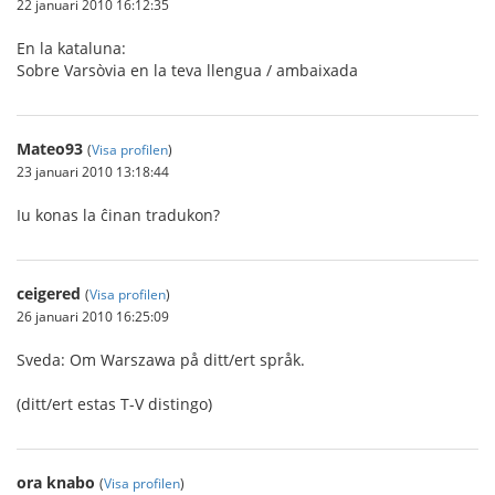
22 januari 2010 16:12:35
En la kataluna:
Sobre Varsòvia en la teva llengua / ambaixada
Mateo93
(
Visa profilen
)
23 januari 2010 13:18:44
Iu konas la ĉinan tradukon?
ceigered
(
Visa profilen
)
26 januari 2010 16:25:09
Sveda: Om Warszawa på ditt/ert språk.
(ditt/ert estas T-V distingo)
ora knabo
(
Visa profilen
)