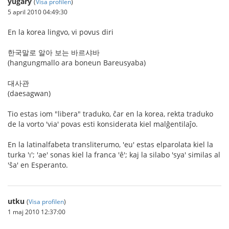
yugary
(
Visa profilen
)
5 april 2010 04:49:30
En la korea lingvo, vi povus diri
한국말로 알아 보는 바르샤바
(hangungmallo ara boneun Bareusyaba)
대사관
(daesagwan)
Tio estas iom "libera" traduko, ĉar en la korea, rekta traduko
de la vorto 'via' povas esti konsiderata kiel malĝentilaĵo.
En la latinalfabeta transliterumo, 'eu' estas elparolata kiel la
turka 'ı'; 'ae' sonas kiel la franca 'ê'; kaj la silabo 'sya' similas al
'ŝa' en Esperanto.
utku
(
Visa profilen
)
1 maj 2010 12:37:00