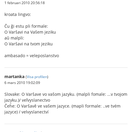
1 februari 2010 20:56:18
kroata lingvo:
Ĉu ĝi estu pli formale:
O Varšavi na Vašem jeziku
aŭ malpli:
O Varšavi na tvom jeziku
ambasado = veleposlanstvo
martanka
(
Visa profilen
)
6 mars 2010 19:02:09
Slovake: O Varšave vo vašom jazyku. (malpli fomale: ...v tvojom
jazyku.)/ veľvyslanectvo
Ĉeĥe: O Varšavě ve vašem jazyce. (mapli formale: ..ve tvém
jazyce) / velvyslanectví