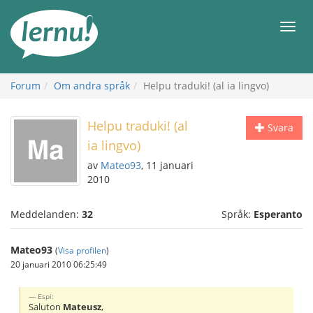
Till
sidans
Meny
innehåll
Forum
Om andra språk
Helpu traduki! (al ia lingvo)
Helpu traduki! (al
Svara
ia lingvo)
av
Mateo93
, 11 januari
2010
Meddelanden:
32
Språk:
Esperanto
Mateo93
(
Visa profilen
)
20 januari 2010 06:25:49
Espi:
Saluton
Mateusz
,