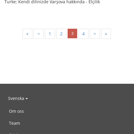
Turke; Kendi dilinizde Varşova hakkında - Elçilik
3
«
<
1
2
4
>
»
Svenska
Om oss
Team