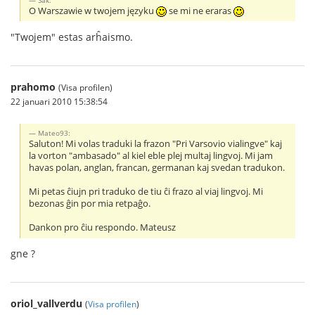
O Warszawie w twojem języku
se mi ne eraras
"Twojem" estas arĥaismo.
prahomo
(Visa profilen)
22 januari 2010 15:38:54
Mateo93:
Saluton! Mi volas traduki la frazon "Pri Varsovio vialingve" kaj
la vorton "ambasado" al kiel eble plej multaj lingvoj. Mi jam
havas polan, anglan, francan, germanan kaj svedan tradukon.
Mi petas ĉiujn pri traduko de tiu ĉi frazo al viaj lingvoj. Mi
bezonas ĝin por mia retpaĝo.
Dankon pro ĉiu respondo. Mateusz
gne ?
oriol_vallverdu
(
Visa profilen
)