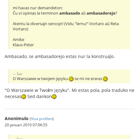
mi havas nur demandeton:
Ĉu vi opinias la terminon
ambasado
aŭ
ambasadorejo
?
Atentu la diversajn sencojn! (Vidu "lernu!"-Vortaro aŭ Reta
Vortaro)
Amike
Klaus-Peter
Ambasado, se ambasadorejo estas nur la konstruaĵo.
Ŝak:
O Warszawie w twojem języku
se mi ne eraras
"O Warszawie w Two
i
m języku". Mi estas pola, pola traduko ne
necesas
Sed dankon
Anonimulo
(
Visa profilen
)
20 januari 2010 07:06:55
Ŝak: