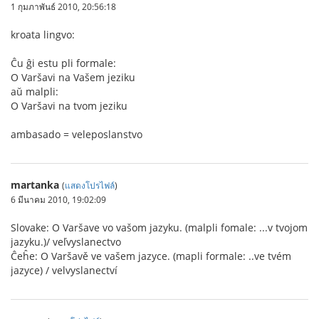
1 กุมภาพันธ์ 2010, 20:56:18
kroata lingvo:
Ĉu ĝi estu pli formale:
O Varšavi na Vašem jeziku
aŭ malpli:
O Varšavi na tvom jeziku
ambasado = veleposlanstvo
martanka
(
แสดงโปรไฟล์
)
6 มีนาคม 2010, 19:02:09
Slovake: O Varšave vo vašom jazyku. (malpli fomale: ...v tvojom
jazyku.)/ veľvyslanectvo
Ĉeĥe: O Varšavě ve vašem jazyce. (mapli formale: ..ve tvém
jazyce) / velvyslanectví