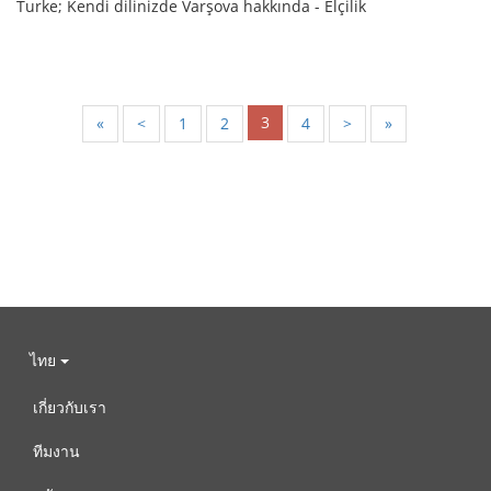
Turke; Kendi dilinizde Varşova hakkında - Elçilik
3
«
<
1
2
4
>
»
ไทย
เกี่ยวกับเรา
ทีมงาน