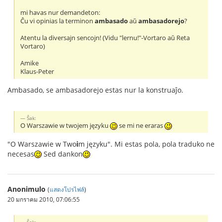
mi havas nur demandeton:
Ĉu vi opinias la terminon
ambasado
aŭ
ambasadorejo
?
Atentu la diversajn sencojn! (Vidu "lernu!"-Vortaro aŭ Reta
Vortaro)
Amike
Klaus-Peter
Ambasado, se ambasadorejo estas nur la konstruaĵo.
Ŝak:
O Warszawie w twojem języku
se mi ne eraras
"O Warszawie w Two
i
m języku". Mi estas pola, pola traduko ne
necesas
Sed dankon
Anonimulo
(
แสดงโปรไฟล์
)
20 มกราคม 2010, 07:06:55
Ŝak: