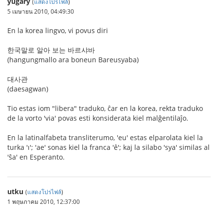
yugary
(
แสดงโปรไฟล์
)
5 เมษายน 2010, 04:49:30
En la korea lingvo, vi povus diri
한국말로 알아 보는 바르샤바
(hangungmallo ara boneun Bareusyaba)
대사관
(daesagwan)
Tio estas iom "libera" traduko, ĉar en la korea, rekta traduko
de la vorto 'via' povas esti konsiderata kiel malĝentilaĵo.
En la latinalfabeta transliterumo, 'eu' estas elparolata kiel la
turka 'ı'; 'ae' sonas kiel la franca 'ê'; kaj la silabo 'sya' similas al
'ŝa' en Esperanto.
utku
(
แสดงโปรไฟล์
)
1 พฤษภาคม 2010, 12:37:00