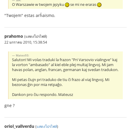
O Warszawie w twojem języku
se mi ne eraras
"Twojem" estas arĥaismo.
prahomo
(แสดงโปรไฟล์)
22 มกราคม 2010, 15:38:54
Mateo93:
Saluton! Mi volas traduki la frazon "Pri Varsovio vialingve" kaj
la vorton "ambasado" al kiel eble plej multaj lingvoj. Mi jam
havas polan, anglan, francan, germanan kaj svedan tradukon.
Mi petas ĉiujn pri traduko de tiu ĉi frazo al viaj lingvoj. Mi
bezonas ĝin por mia retpaĝo.
Dankon pro ĉiu respondo. Mateusz
gne ?
oriol_vallverdu
(
แสดงโปรไฟล์
)