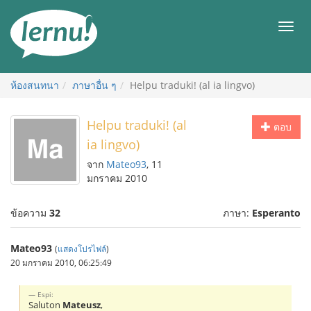
ไป
ยัง
เมนู
สารบัญ
ห้องสนทนา
ภาษาอื่น ๆ
Helpu traduki! (al ia lingvo)
Helpu traduki! (al
ตอบ
ia lingvo)
จาก
Mateo93
, 11
มกราคม 2010
ข้อความ
32
ภาษา:
Esperanto
Mateo93
(
แสดงโปรไฟล์
)
20 มกราคม 2010, 06:25:49
Espi:
Saluton
Mateusz
,