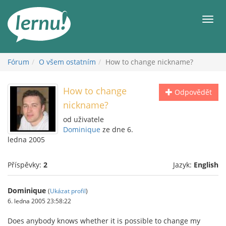
Přejít
k
Men
obsahu
Fórum
O všem ostatním
How to change nickname?
How to change
Odpovědět
nickname?
od uživatele
Dominique
ze dne 6.
ledna 2005
Příspěvky:
2
Jazyk:
English
Dominique
(
Ukázat profil
)
6. ledna 2005 23:58:22
Does anybody knows whether it is possible to change my