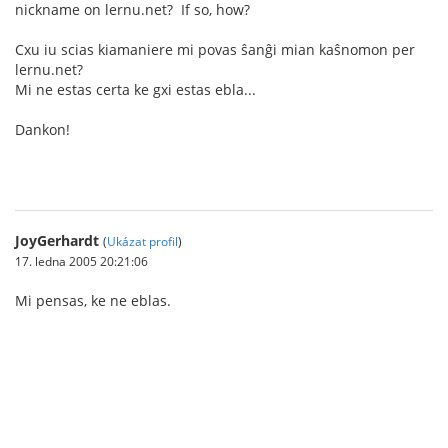
nickname on lernu.net? If so, how?
Cxu iu scias kiamaniere mi povas ŝanĝi mian kaŝnomon per
lernu.net?
Mi ne estas certa ke gxi estas ebla...
Dankon!
JoyGerhardt
(
Ukázat profil
)
17. ledna 2005 20:21:06
Mi pensas, ke ne eblas.