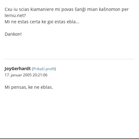
Cxu iu scias kiamaniere mi povas ŝanĝi mian kaŝnomon per
lernu.net?
Mi ne estas certa ke gxi estas ebla...
Dankon!
JoyGerhardt
(
Prikaži profil
)
17. januar 2005 20:21:06
Mi pensas, ke ne eblas.