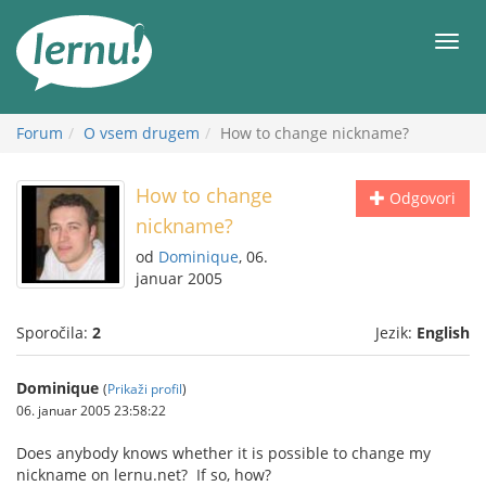
K
vsebini
Meni
Forum
O vsem drugem
How to change nickname?
How to change
Odgovori
nickname?
od
Dominique
, 06.
januar 2005
Sporočila:
2
Jezik:
English
Dominique
(
Prikaži profil
)
06. januar 2005 23:58:22
Does anybody knows whether it is possible to change my
nickname on lernu.net? If so, how?