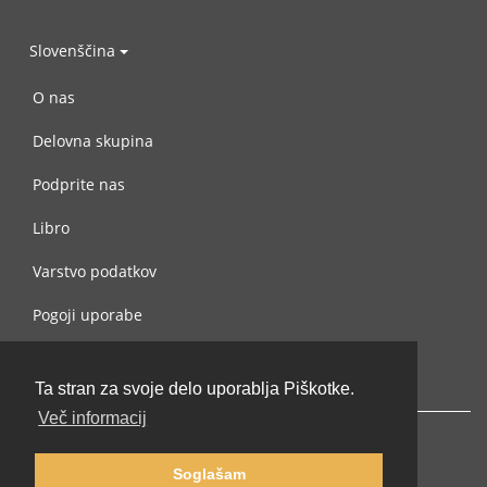
Slovenščina
O nas
Delovna skupina
Podprite nas
Libro
Varstvo podatkov
Pogoji uporabe
Navežite stik z nami
Ta stran za svoje delo uporablja Piškotke.
Več informacij
Soglašam