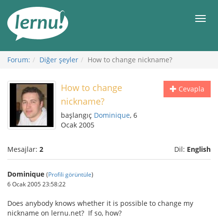
İçerik
Görüntüleme
Men
Forum:
Diğer şeyler
How to change nickname?
How to change
Cevapla
nickname?
başlangıç
Dominique
, 6
Ocak 2005
Mesajlar:
2
Dil:
English
Dominique
(
Profili görüntüle
)
6 Ocak 2005 23:58:22
Does anybody knows whether it is possible to change my
nickname on lernu.net? If so, how?