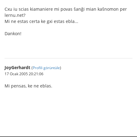
Cxu iu scias kiamaniere mi povas ŝanĝi mian kaŝnomon per
lernu.net?
Mi ne estas certa ke gxi estas ebla...
Dankon!
JoyGerhardt
(
Profili görüntüle
)
17 Ocak 2005 20:21:06
Mi pensas, ke ne eblas.