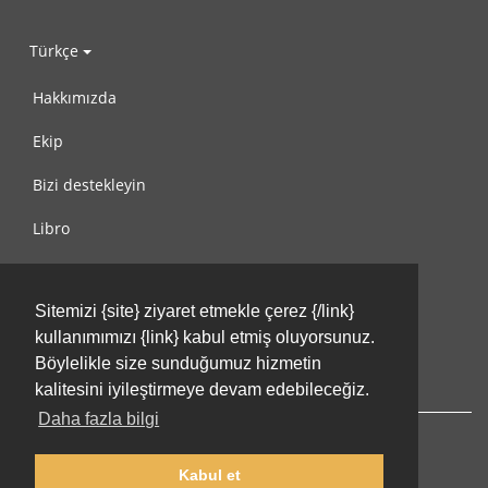
Türkçe
Hakkımızda
Ekip
Bizi destekleyin
Libro
Gizlilik Politikası
Sitemizi {site} ziyaret etmekle çerez {/link}
Kullanım Koşulları
kullanımımızı {link} kabul etmiş oluyorsunuz.
Bize ulaşın
Böylelikle size sunduğumuz hizmetin
kalitesini iyileştirmeye devam edebileceğiz.
Daha fazla bilgi
Kabul et