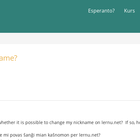
Esperanto?
Kurs
name?
ether it is possible to change my nickname on lernu.net? If so, 
re mi povas ŝanĝi mian kaŝnomon per lernu.net?