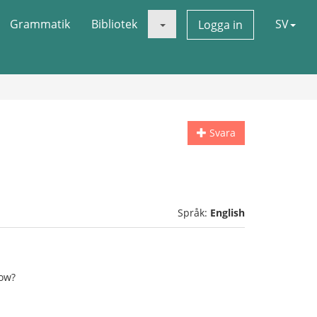
Grammatik
Bibliotek
SV
Logga in
Svara
Språk:
English
how?