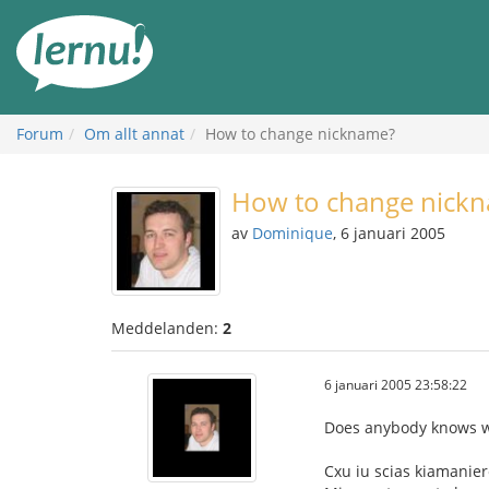
Till
sidans
innehåll
Forum
Om allt annat
How to change nickname?
How to change nick
av
Dominique
, 6 januari 2005
Meddelanden:
2
6 januari 2005 23:58:22
Does anybody knows wh
Cxu iu scias kiamanie