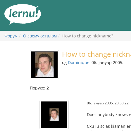
У
садржају
Форум
О свему осталом
How to change nickname?
How to change nick
од
Dominique
, 06. јануар 2005.
Поруке:
2
06. јануар 2005. 23.58.22
Does anybody knows wh
Cxu iu scias kiamanie