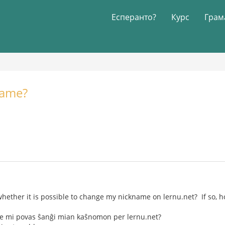
Есперанто?
Курс
Грам
name?
ether it is possible to change my nickname on lernu.net? If so, 
re mi povas ŝanĝi mian kaŝnomon per lernu.net?