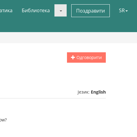
атика
Библиотека
SR
Поздравити
Одговорити
Језик:
English
how?