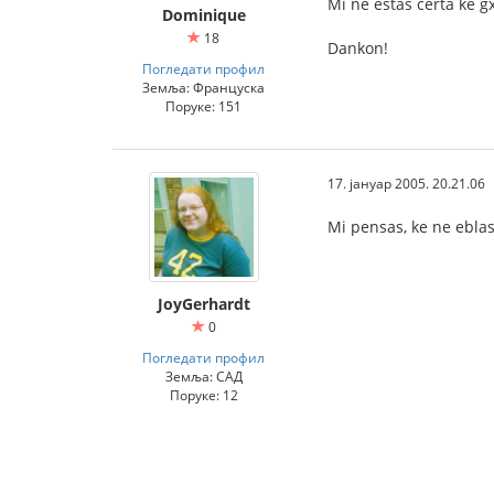
Mi ne estas certa ke gx
Dominique
18
Dankon!
Погледати профил
Земља: Француска
Поруке: 151
17. јануар 2005. 20.21.06
Mi pensas, ke ne eblas
JoyGerhardt
0
Погледати профил
Земља: САД
Поруке: 12