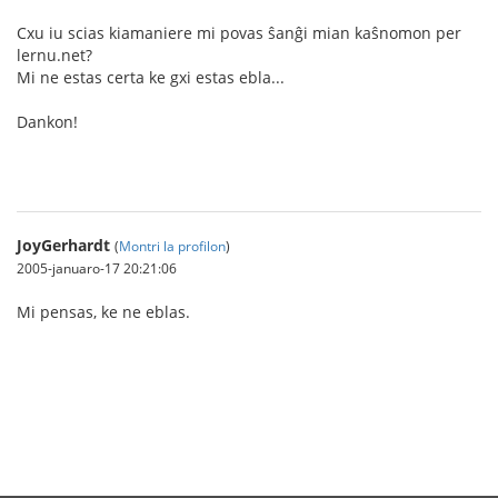
Cxu iu scias kiamaniere mi povas ŝanĝi mian kaŝnomon per
lernu.net?
Mi ne estas certa ke gxi estas ebla...
Dankon!
JoyGerhardt
(
Montri la profilon
)
2005-januaro-17 20:21:06
Mi pensas, ke ne eblas.