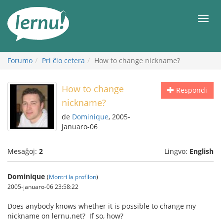
Al
la
Men
enhavo
Forumo
Pri ĉio cetera
How to change nickname?
How to change
Respondi
nickname?
de
Dominique
, 2005-
januaro-06
Mesaĝoj:
2
Lingvo:
English
Dominique
(
Montri la profilon
)
2005-januaro-06 23:58:22
Does anybody knows whether it is possible to change my
nickname on lernu.net? If so, how?