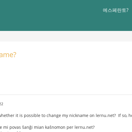
에스페란토?
name?
22
ether it is possible to change my nickname on lernu.net? If so, 
re mi povas ŝanĝi mian kaŝnomon per lernu.net?