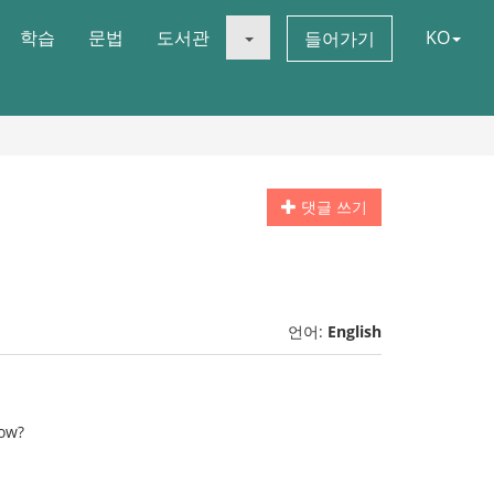
학습
문법
도서관
KO
들어가기
댓글 쓰기
언어:
English
how?